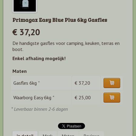
Primagaz Easy Blue Plus 6kg Gasfles
€ 37,20
De handigste gasfles voor camping, keuken, terras en
boot.
Enkel afhaling mogelijk!
Maten
Gasfles 6kg
*
€ 37,20
Waarborg Easy 6kg
*
€ 25,00
* Leverbaar binnen 2-6 dagen
in detail
Merk
Maten
Reviews