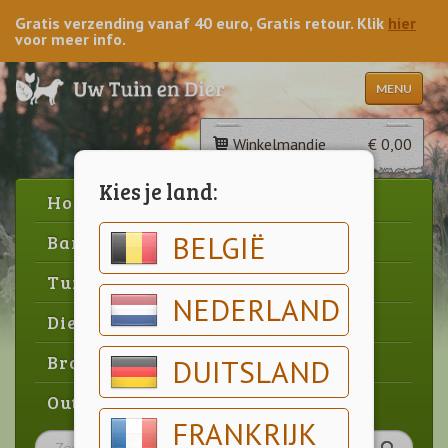
Gratis verzending vanaf 40 euro, Gratis retour. Klik
hier
voor meer info.
MENU
Winkelmandje
€ 0,00
Kies je land:
Home
BELGIË
Barbecue
Tuin
NEDERLAND
Dier
Brood & gebak
DUITSLAND
Outlet
FRANKRIJK