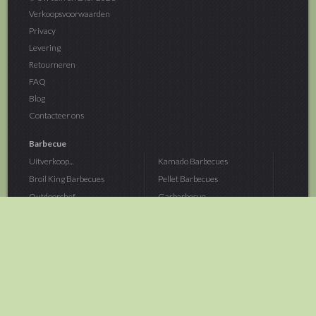
Verkoopsvoorwaarden
Privacy
Levering
Retourneren
FAQ
Blog
Contacteer ons
Barbecue
Uitverkoop...
Kamado Barbecues
Broil King Barbecues
Pellet Barbecues
Outdoorchef...
Gasbarbecue
Monolith Kamado...
Houtskoolbarbecue
The Bastard...
Hout Barbecue
Kamado Joe Barbecue
Vuurschalen &...
Traeger Pellet...
Buitenovens
> Meer categoriën