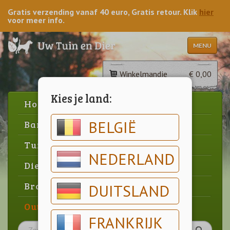
Gratis verzending vanaf 40 euro, Gratis retour. Klik
hier
voor meer info.
MENU
Winkelmandje
€ 0,00
Kies je land:
Home
BELGIË
Barbecue
Tuin
NEDERLAND
Dier
Brood & gebak
DUITSLAND
Outlet
FRANKRIJK