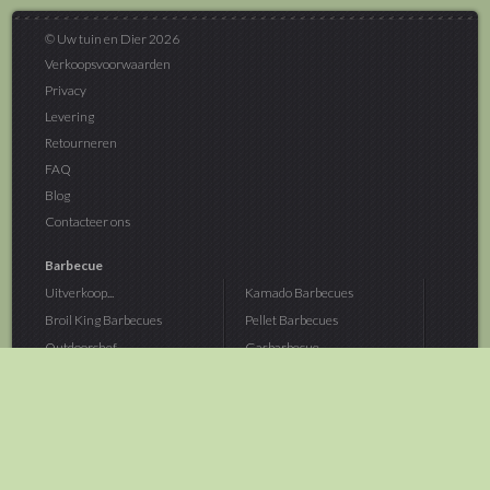
© Uw tuin en Dier 2026
Verkoopsvoorwaarden
Privacy
Levering
Retourneren
FAQ
Blog
Contacteer ons
Barbecue
Uitverkoop...
Kamado Barbecues
Broil King Barbecues
Pellet Barbecues
Outdoorchef...
Gasbarbecue
Monolith Kamado...
Houtskoolbarbecue
The Bastard...
Hout Barbecue
Kamado Joe Barbecue
Vuurschalen &...
Traeger Pellet...
Buitenovens
> Meer categoriën