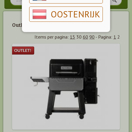
OOSTENRIJK
Outlet producten.
Items per pagina:
15
30
60
90
-
Pagina:
1
2