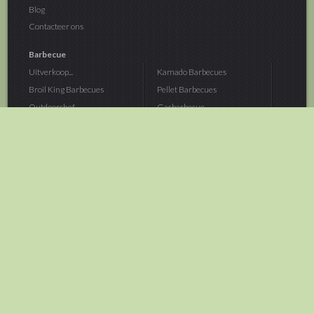
Blog
Contacteer ons
Barbecue
Uitverkoop...
Kamado Barbecues
Broil King Barbecues
Pellet Barbecues
Outdoorchef...
Gasbarbecue
Monolith Kamado...
Houtskoolbarbecue
The Bastard...
Hout Barbecue
Kamado Joe Barbecue
Vuurschalen &...
Traeger Pellet...
Buitenovens
> Meer categoriën
Tuin
Dier
Brandstoffen
Winterartikelen
Laarzen & Klompen
Hond
Brievenbussen
Neerhofdier
Huis & Keuken
Kat
Tuingereedschap
Vijver