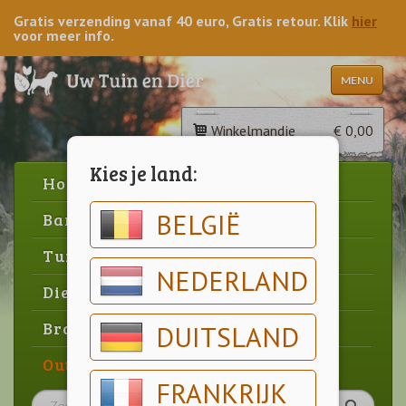
Gratis verzending vanaf 40 euro, Gratis retour. Klik
hier
voor meer info.
MENU
Winkelmandje
€ 0,00
Kies je land:
Home
BELGIË
Barbecue
Tuin
NEDERLAND
Dier
Brood & gebak
DUITSLAND
Outlet
FRANKRIJK