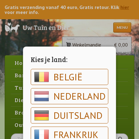
Gratis verzending vanaf 40 euro, Gratis retour. Klik
hier
voor meer info.
MENU
Winkelmandje
€ 0,00
Kies je land:
Home
BELGIË
Barbecue
Tuin
NEDERLAND
Dier
Brood & gebak
DUITSLAND
Outlet
FRANKRIJK