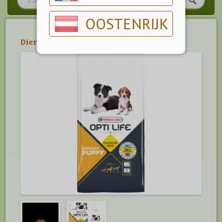
OOSTENRIJK
Dier
>
Hond
>
Hondenvoeding
>
Opti Life