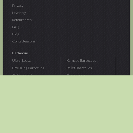
Privacy
Levering
Retourneren
FAQ
Blog
Contacteer ons
Barbecue
Uitverkoop...
Kamado Barbecues
Broil King Barbecues
Pellet Barbecues
Outdoorchef...
Gasbarbecue
Monolith Kamado...
Houtskoolbarbecue
The Bastard...
Hout Barbecue
Kamado Joe Barbecue
Vuurschalen &...
Traeger Pellet...
Buitenovens
> Meer categoriën
Tuin
Dier