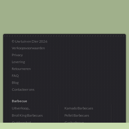
© Uw tuin en Dier 2026
Verkoopsvoorwaarden
Privacy
Levering
Retourneren
FAQ
Blog
Contacteer ons
Barbecue
Uitverkoop...
Kamado Barbecues
Broil King Barbecues
Pellet Barbecues
Outdoorchef...
Gasbarbecue