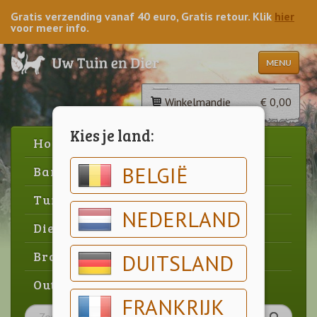
Gratis verzending vanaf 40 euro, Gratis retour. Klik
hier
voor meer info.
MENU
Winkelmandje
€ 0,00
Kies je land:
Home
BELGIË
Barbecue
Tuin
NEDERLAND
Dier
Brood & gebak
DUITSLAND
Outlet
FRANKRIJK