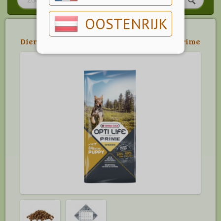
OOSTENRIJK
Dier
>
Hond
>
Hondenvoeding
>
Opti Life Prime