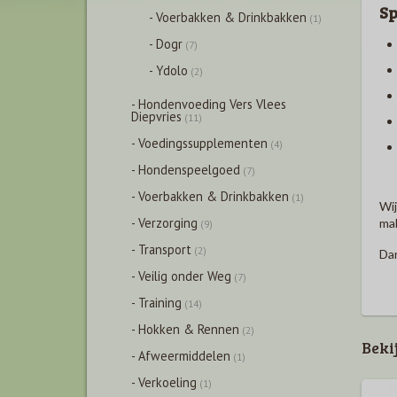
Sp
- Voerbakken & Drinkbakken
(1)
- Dogr
(7)
- Ydolo
(2)
- Hondenvoeding Vers Vlees
Diepvries
(11)
- Voedingssupplementen
(4)
- Hondenspeelgoed
(7)
- Voerbakken & Drinkbakken
(1)
Wij
- Verzorging
mak
(9)
- Transport
(2)
Dan
- Veilig onder Weg
(7)
- Training
(14)
- Hokken & Rennen
(2)
Beki
- Afweermiddelen
(1)
- Verkoeling
(1)