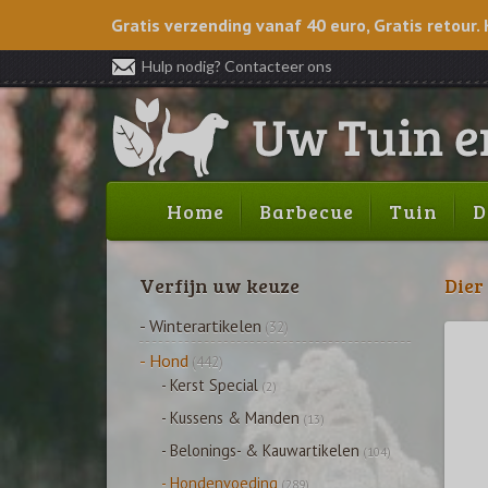
Gratis verzending vanaf 40 euro, Gratis retour. 
Hulp nodig? Contacteer ons
Home
Barbecue
Tuin
D
Verfijn uw keuze
Dier
- Winterartikelen
(32)
- Hond
(442)
- Kerst Special
(2)
- Kussens & Manden
(13)
- Belonings- & Kauwartikelen
(104)
- Hondenvoeding
(289)