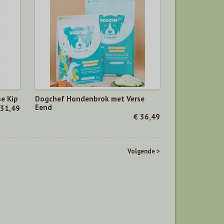
e Kip
Dogchef Hondenbrok met Verse
Eend
 31,49
€ 36,49
Volgende >