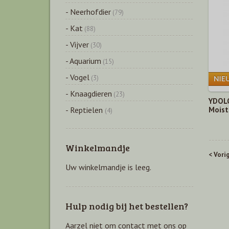
- Neerhofdier
(79)
- Kat
(88)
- Vijver
(30)
- Aquarium
(15)
- Vogel
(3)
- Knaagdieren
(23)
YDOLO
- Reptielen
Moist
(4)
Winkelmandje
< Vori
Uw winkelmandje is leeg.
Hulp nodig bij het bestellen?
Aarzel niet om contact met ons op