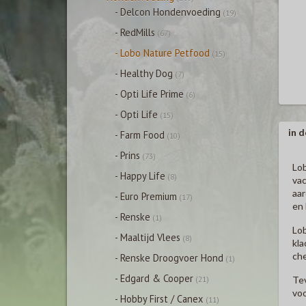
- Delcon Hondenvoeding
(19)
- RedMills
(67)
- Lobo Nature Petfood
(15)
- Healthy Dog
(7)
- Opti Life Prime
(6)
- Opti Life
(15)
in d
- Farm Food
(10)
- Prins
(73)
Lob
- Happy Life
(8)
vac
aar
- Euro Premium
(17)
en 
- Renske
(1)
Lob
- Maaltijd Vlees
(8)
kla
che
- Renske Droogvoer Hond
(1)
- Edgard & Cooper
Tev
(21)
vo
- Hobby First / Canex
(11)