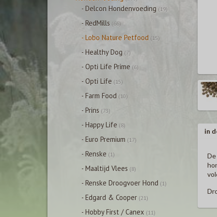
- Delcon Hondenvoeding
(19)
- RedMills
(66)
- Lobo Nature Petfood
(15)
- Healthy Dog
(7)
- Opti Life Prime
(6)
- Opti Life
(15)
- Farm Food
(10)
- Prins
(73)
- Happy Life
(8)
in d
- Euro Premium
(17)
- Renske
(1)
De 
hon
- Maaltijd Vlees
(8)
vol
- Renske Droogvoer Hond
(1)
Dro
- Edgard & Cooper
(21)
- Hobby First / Canex
(11)