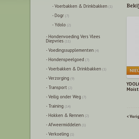
Beki
- Voerbakken & Drinkbakken
(1)
- Dogr
(7)
- Ydolo
(2)
- Hondenvoeding Vers Vlees
Diepvries
(11)
- Voedingssupplementen
(4)
- Hondenspeelgoed
(7)
- Voerbakken & Drinkbakken
(1)
- Verzorging
(9)
YDOLO
- Transport
(2)
Moist
- Veilig onder Weg
(7)
- Training
(14)
- Hokken & Rennen
(2)
< Vori
- Afweermiddelen
(1)
- Verkoeling
(1)