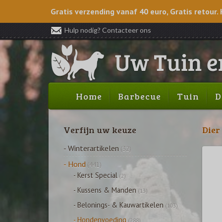
Gratis verzending vanaf 40 euro, Gratis retour. 
Hulp nodig? Contacteer ons
Home
Barbecue
Tuin
D
Verfijn uw keuze
Dier
- Winterartikelen
(32)
- Hond
(441)
- Kerst Special
(2)
- Kussens & Manden
(13)
- Belonings- & Kauwartikelen
(103)
- Hondenvoeding
(288)