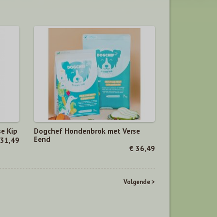
e Kip
Dogchef Hondenbrok met Verse
Eend
 31,49
€ 36,49
Volgende >