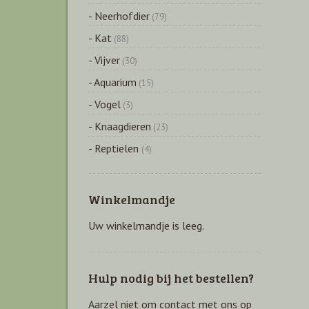
- Neerhofdier
(79)
- Kat
(88)
- Vijver
(30)
- Aquarium
(15)
- Vogel
(3)
- Knaagdieren
(23)
- Reptielen
(4)
Winkelmandje
Uw winkelmandje is leeg.
Hulp nodig bij het bestellen?
Aarzel niet om contact met ons op