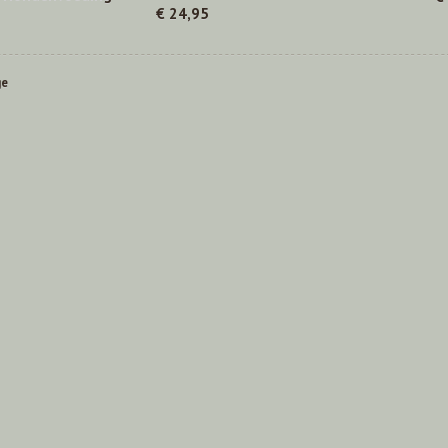
€ 24,95
ge