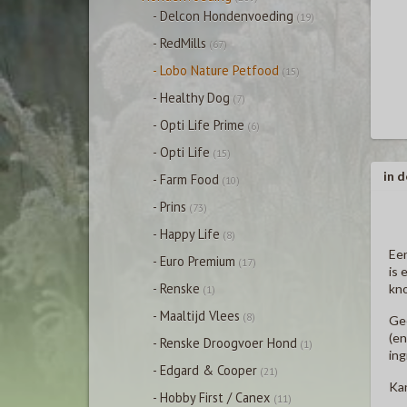
- Delcon Hondenvoeding
(19)
- RedMills
(67)
- Lobo Nature Petfood
(15)
- Healthy Dog
(7)
- Opti Life Prime
(6)
- Opti Life
(15)
in d
- Farm Food
(10)
- Prins
(73)
- Happy Life
(8)
Een
- Euro Premium
(17)
is 
- Renske
kno
(1)
- Maaltijd Vlees
(8)
Gee
(en
- Renske Droogvoer Hond
(1)
ing
- Edgard & Cooper
(21)
Kan
- Hobby First / Canex
(11)