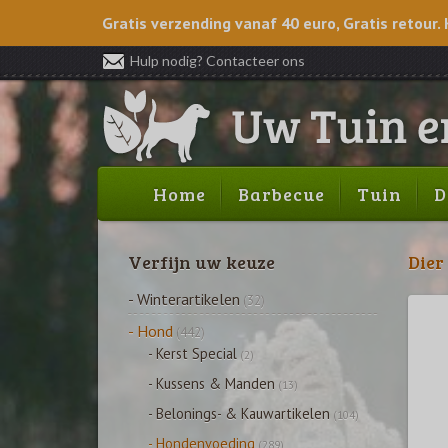
Gratis verzending vanaf 40 euro, Gratis retour. 
Hulp nodig? Contacteer ons
Home
Barbecue
Tuin
D
Verfijn uw keuze
Dier
- Winterartikelen
(32)
- Hond
(442)
- Kerst Special
(2)
- Kussens & Manden
(13)
- Belonings- & Kauwartikelen
(104)
- Hondenvoeding
(289)