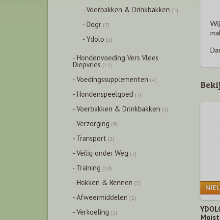
- Voerbakken & Drinkbakken
(1)
Wij
- Dogr
(7)
mak
- Ydolo
(2)
Dan
- Hondenvoeding Vers Vlees
Diepvries
(11)
- Voedingssupplementen
(4)
Beki
- Hondenspeelgoed
(7)
- Voerbakken & Drinkbakken
(1)
- Verzorging
(9)
- Transport
(2)
- Veilig onder Weg
(7)
- Training
(14)
- Hokken & Rennen
(2)
- Afweermiddelen
(1)
YDOLO
- Verkoeling
(1)
Moist