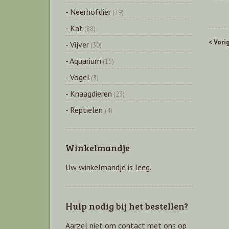
- Neerhofdier
(79)
- Kat
(88)
< Vori
- Vijver
(30)
- Aquarium
(15)
- Vogel
(3)
- Knaagdieren
(23)
- Reptielen
(4)
Winkelmandje
Uw winkelmandje is leeg.
Hulp nodig bij het bestellen?
Aarzel niet om contact met ons op