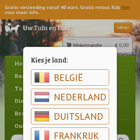
Gratis verzending vanaf 40 euro, Gratis retour. Klik
hier
voor meer info.
MENU
Winkelmandje
€ 0,00
Kies je land:
Home
BELGIË
Barbecue
Tuin
NEDERLAND
Dier
Brood & gebak
DUITSLAND
Outlet
FRANKRIJK