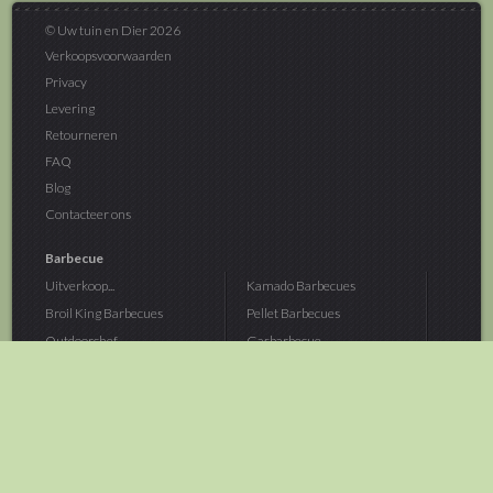
© Uw tuin en Dier 2026
Verkoopsvoorwaarden
Privacy
Levering
Retourneren
FAQ
Blog
Contacteer ons
Barbecue
Uitverkoop...
Kamado Barbecues
Broil King Barbecues
Pellet Barbecues
Outdoorchef...
Gasbarbecue
Monolith Kamado...
Houtskoolbarbecue
The Bastard...
Hout Barbecue
Kamado Joe Barbecue
Vuurschalen &...
Traeger Pellet...
Buitenovens
> Meer categoriën