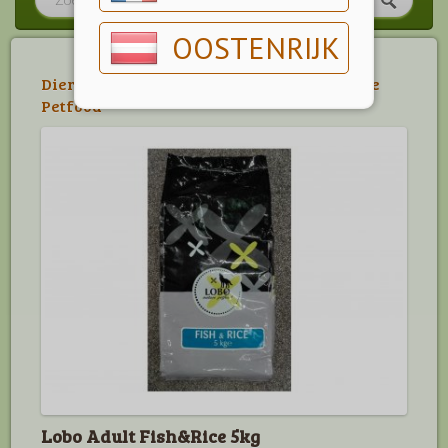
OOSTENRIJK
Dier
>
Hond
>
Hondenvoeding
>
Lobo Nature
Petfood
Lobo Adult Fish&Rice 5kg