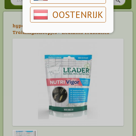
OOSTENRIJK
hypoallergene Hondensnacks
>
Trainingssnoepjes
>
Redmills Traktaties