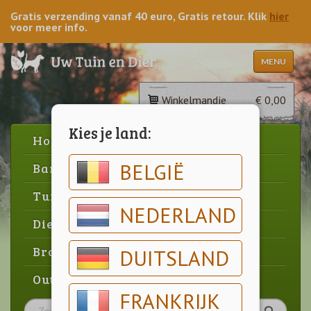
Gratis verzending vanaf 40 euro, Gratis retour. Klik
hier
voor meer info.
MENU
Winkelmandje
€ 0,00
Kies je land:
Home
BELGIË
Barbecue
Tuin
NEDERLAND
Dier
Brood & gebak
DUITSLAND
Outlet
FRANKRIJK