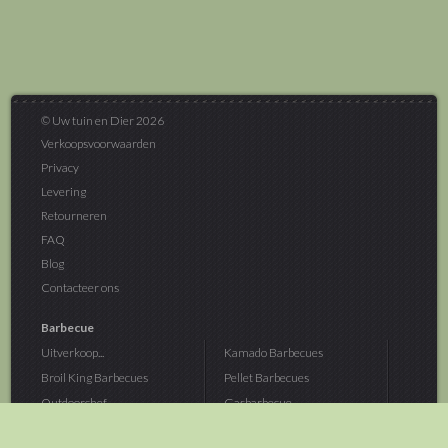
© Uw tuin en Dier 2026
Verkoopsvoorwaarden
Privacy
Levering
Retourneren
FAQ
Blog
Contacteer ons
Barbecue
Uitverkoop...
Kamado Barbecues
Broil King Barbecues
Pellet Barbecues
Outdoorchef...
Gasbarbecue
Monolith Kamado...
Houtskoolbarbecue