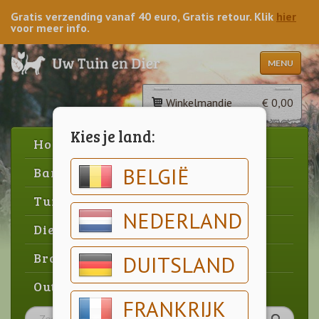
Gratis verzending vanaf 40 euro, Gratis retour. Klik
hier
voor meer info.
MENU
Winkelmandje
€ 0,00
Kies je land:
Home
BELGIË
Barbecue
Tuin
NEDERLAND
Dier
Brood & gebak
DUITSLAND
Outlet
FRANKRIJK