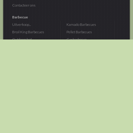
Contacteer ons
Barbecue
Uitverkoop...
Kamado Barbecues
Broil King Barbecues
Pellet Barbecues
Outdoorchef...
Gasbarbecue
Monolith Kamado...
Houtskoolbarbecue
The Bastard...
Hout Barbecue
Kamado Joe Barbecue
Vuurschalen &...
Traeger Pellet...
Buitenovens
> Meer categoriën
Tuin
Dier
Brandstoffen
Winterartikelen
Laarzen & Klompen
Hond
Brievenbussen
Neerhofdier
Huis & Keuken
Kat
Tuingereedschap
Vijver