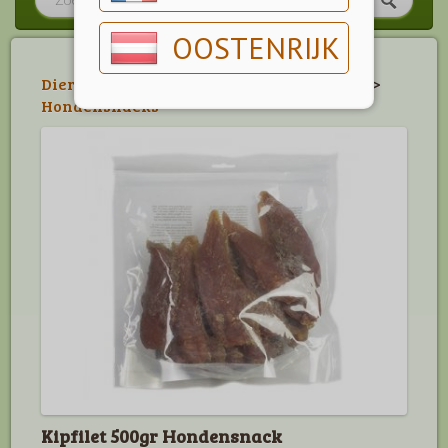
OOSTENRIJK
Dier
>
Hond
>
Belonings- & Kauwartikelen
>
Hondensnacks
Kipfilet 500gr Hondensnack