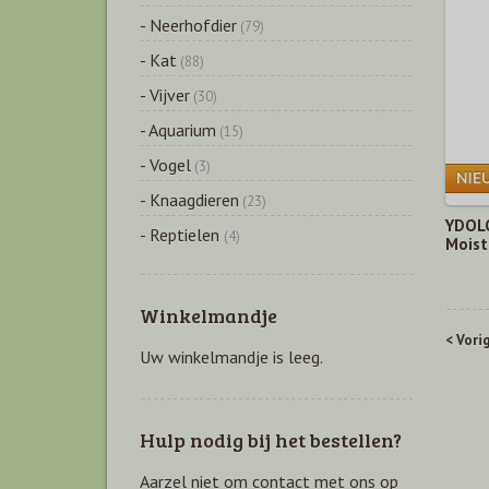
- Neerhofdier
(79)
- Kat
(88)
- Vijver
(30)
- Aquarium
(15)
- Vogel
(3)
- Knaagdieren
(23)
YDOLO
- Reptielen
(4)
Moist
Winkelmandje
< Vori
Uw winkelmandje is leeg.
Hulp nodig bij het bestellen?
Aarzel niet om contact met ons op