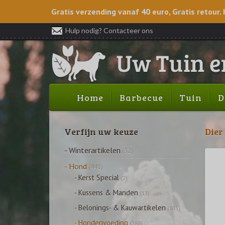
Gratis verzending vanaf 40 euro, Gratis retour. 
Hulp nodig? Contacteer ons
Home
Barbecue
Tuin
D
Verfijn uw keuze
Dier
- Winterartikelen
(32)
- Hond
(441)
- Kerst Special
(2)
- Kussens & Manden
(13)
- Belonings- & Kauwartikelen
(103)
- Hondenvoeding
(288)