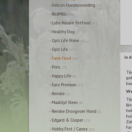
- Delcon Hondenvoeding
(19)
- RedMills
(66)
- Lobo Nature Petfood
(15)
- Healthy Dog
(7)
- Opti Life Prime
(6)
- Opti Life
(15)
in d
- Farm Food
(10)
- Prins
(73)
Tij
- Happy Life
(8)
geb
baa
- Euro Premium
(17)
We
- Renske
(1)
Tij
- Maaltijd Vlees
(8)
lij
heb
- Renske Droogvoer Hond
(1)
hui
- Edgard & Cooper
(21)
Zal
Far
- Hobby First / Canex
(11)