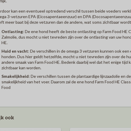
lijk.
rdoor kan een eventueel optredend verschil tussen beide voeders verkl
ga 3-vetzuren EPA (Eicosapentaeenzuur) en DPA (Docosapentaeenzuur)
ft meer baat bij deze vetzuren dan de andere, wat soms zichtbaar wordt
Ontlasting
: De ene hond heeft de beste ontlasting op Farm Food HE 
Zalmolie, dus mocht u niet tevreden zijn over de ontlasting van uw ho
HE.
Huid en vacht
: De verschillen in de omega 3 vetzuren kunnen ook een 
honden. Dus hier geldt hetzelfde, mocht u niet tevreden zijn over de h
andere smaak van Farm Food HE. Bedenk daarbij wel dat het enige tijd
zichtbaar kan worden.
Smakelijkheid
: De verschillen tussen de plantaardige lijnzaadolie en de
smakelijkheid van het voer. Daarom zal de ene hond Farm Food HE Class
Food
jk ook