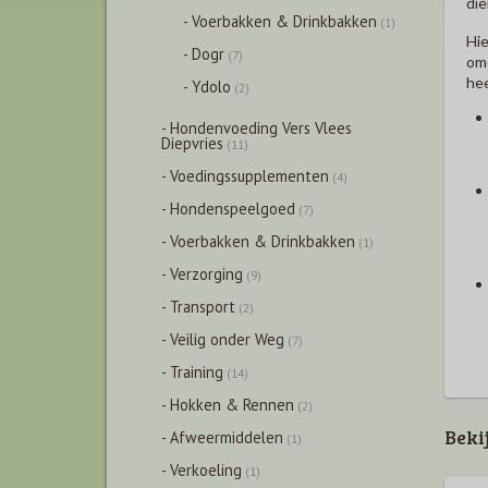
dier
- Voerbakken & Drinkbakken
(1)
Hie
- Dogr
(7)
ome
hee
- Ydolo
(2)
- Hondenvoeding Vers Vlees
Diepvries
(11)
- Voedingssupplementen
(4)
- Hondenspeelgoed
(7)
- Voerbakken & Drinkbakken
(1)
- Verzorging
(9)
- Transport
(2)
- Veilig onder Weg
(7)
- Training
(14)
- Hokken & Rennen
(2)
Beki
- Afweermiddelen
(1)
- Verkoeling
(1)