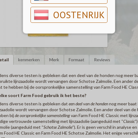
OOSTENRIJK
etail
kenmerken
Merk
Formaat
Reviews
dens diverse testen is gebleken dat een deel van de honden nog meer b
ruikte lijnzaadolie wordt vervangen door Schotse Zalmolie. Een ander 
t te hebben bij de oorspronkelijke samenstelling van Farm Food HE Classi
lke soort Farm Food gebruik ik het beste?
dens diverse testen is gebleken dat
een deel van de honden
nog meer baat 
nzaadolie wordt vervangen door Schotse Zalmolie. Een ander deel van de
ben bij
de oorspronkelijke samenstelling
van Farm Food HE Classic met lijnz
dige vertrouwde samenstelling met lijnzaadolie (aangeduid met “
Classic
”
molie (aangeduid met “
Schotse Zalmolie
”). Er is geen verschil in analyse
m Food HE Classic en Farm Food HE Schotse Zalmolie. Het enige verschil is