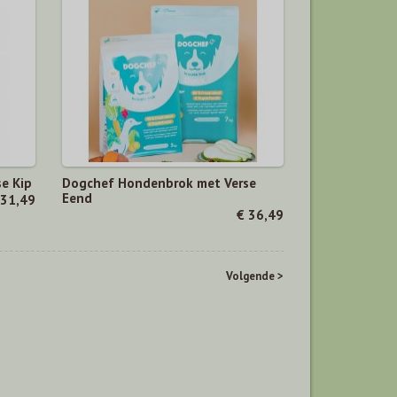
e Kip
Dogchef Hondenbrok met Verse
Eend
 31,49
€ 36,49
Volgende >