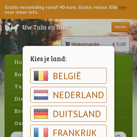
Gratis verzending vanaf 40 euro, Gratis retour. Klik
hier
voor meer info.
MENU
Winkelmandje
€ 0,00
Kies je land:
Home
BELGIË
Barbecue
Tuin
NEDERLAND
Dier
Brood & gebak
DUITSLAND
Outlet
FRANKRIJK