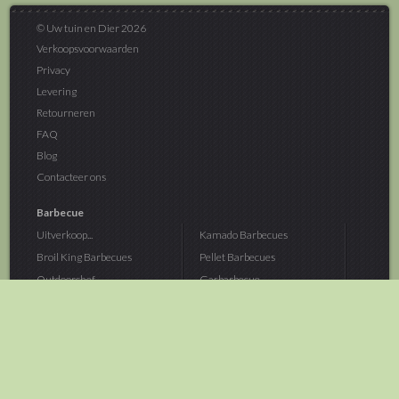
© Uw tuin en Dier 2026
Verkoopsvoorwaarden
Privacy
Levering
Retourneren
FAQ
Blog
Contacteer ons
Barbecue
Uitverkoop...
Kamado Barbecues
Broil King Barbecues
Pellet Barbecues
Outdoorchef...
Gasbarbecue
Monolith Kamado...
Houtskoolbarbecue
The Bastard...
Hout Barbecue
Kamado Joe Barbecue
Vuurschalen &...
Traeger Pellet...
Buitenovens
> Meer categoriën