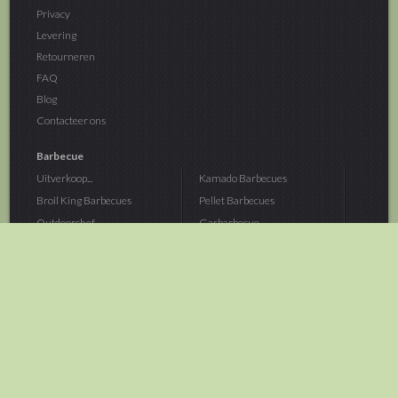
Privacy
Levering
Retourneren
FAQ
Blog
Contacteer ons
Barbecue
Uitverkoop...
Kamado Barbecues
Broil King Barbecues
Pellet Barbecues
Outdoorchef...
Gasbarbecue
Monolith Kamado...
Houtskoolbarbecue
The Bastard...
Hout Barbecue
Kamado Joe Barbecue
Vuurschalen &...
Traeger Pellet...
Buitenovens
> Meer categoriën
Tuin
Dier
Brandstoffen
Winterartikelen