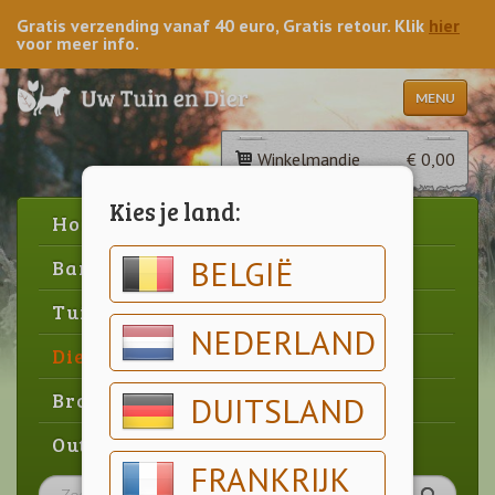
Gratis verzending vanaf 40 euro, Gratis retour. Klik
hier
voor meer info.
MENU
Winkelmandje
€ 0,00
Kies je land:
Home
BELGIË
Barbecue
Tuin
NEDERLAND
Dier
Brood & gebak
DUITSLAND
Outlet
FRANKRIJK