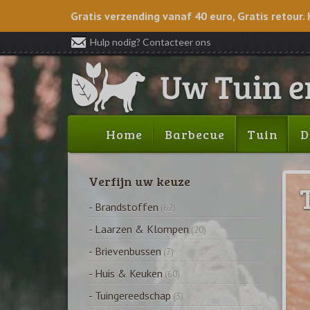
Gratis verzending vanaf 40 euro, Gratis retour. 
Hulp nodig? Contacteer ons
Home
Barbecue
Tuin
D
Verfijn uw keuze
- Brandstoffen
(62)
- Laarzen & Klompen
(20)
- Brievenbussen
(7)
- Huis & Keuken
(60)
- Tuingereedschap
(3)