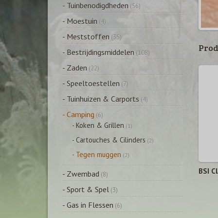
- Tuinbenodigdheden
(56)
- Moestuin
(4)
- Meststoffen
(35)
Prod
- Bestrijdingsmiddelen
(108)
- Zaden
(22)
- Speeltoestellen
(7)
- Tuinhuizen & Carports
(4)
- Camping
(6)
- Koken & Grillen
(1)
- Cartouches & Cilinders
(2)
- Tegen muggen
(2)
BSI Cl
- Zwembad
(8)
- Sport & Spel
(3)
- Gas in Flessen
(6)