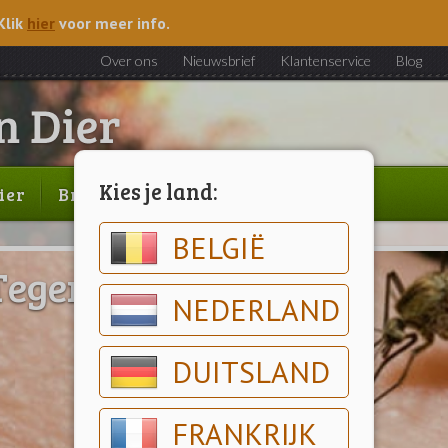
Klik
hier
voor meer info.
Over ons
Nieuwsbrief
Klantenservice
Blog
Kies je land:
ier
Brood & gebak
Outlet
BELGIË
Tegen muggen
NEDERLAND
DUITSLAND
FRANKRIJK