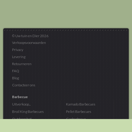
© Uw tuin en Dier 2026
Verkoopsvoorwaarden
Privacy
Levering
Retourneren
FAQ
Blog
Contacteer ons
Barbecue
Uitverkoop...
Kamado Barbecues
Broil King Barbecues
Pellet Barbecues
Outdoorchef...
Gasbarbecue
Monolith Kamado...
Houtskoolbarbecue