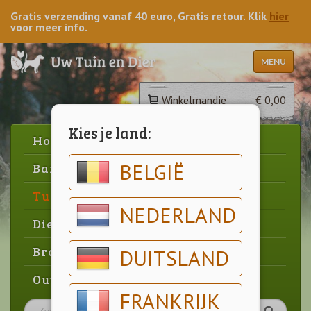
Gratis verzending vanaf 40 euro, Gratis retour. Klik
hier
voor meer info.
MENU
Winkelmandje
€ 0,00
Kies je land:
Home
BELGIË
Barbecue
Tuin
NEDERLAND
Dier
Brood & gebak
DUITSLAND
Outlet
FRANKRIJK