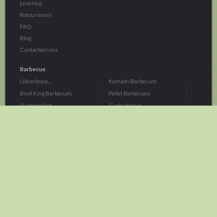
Levering
Retourneren
FAQ
Blog
Contacteer ons
Barbecue
Uitverkoop...
Kamado Barbecues
Broil King Barbecues
Pellet Barbecues
Outdoorchef...
Gasbarbecue
Monolith Kamado...
Houtskoolbarbecue
The Bastard...
Hout Barbecue
Kamado Joe Barbecue
Vuurschalen &...
Traeger Pellet...
Buitenovens
> Meer categoriën
Tuin
Dier
Brandstoffen
Winterartikelen
Laarzen & Klompen
Hond