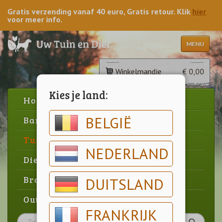
Gratis verzending vanaf 40 euro, Gratis retour. Klik
hier
voor meer info.
MENU
Winkelmandje
€ 0,00
Kies je land:
Home
BELGIË
Barbecue
Tuin
NEDERLAND
Dier
Brood & gebak
DUITSLAND
Outlet
FRANKRIJK