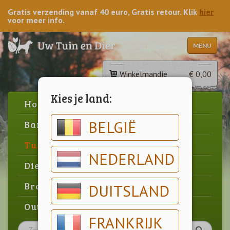
Gratis verzending vanaf 40 euro, Gratis retour. Klik
hier
voor meer info.
MENU
Winkelmandje
€ 0,00
Kies je land:
Home
BELGIË
Barbecue
Tuin
NEDERLAND
Dier
Brood & gebak
DUITSLAND
Outlet
FRANKRIJK