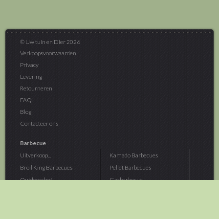
© Uw tuin en Dier 2026
Verkoopsvoorwaarden
Privacy
Levering
Retourneren
FAQ
Blog
Contacteer ons
Barbecue
Uitverkoop...
Kamado Barbecues
Broil King Barbecues
Pellet Barbecues
Outdoorchef...
Gasbarbecue
Monolith Kamado...
Houtskoolbarbecue
The Bastard...
Hout Barbecue
Kamado Joe Barbecue
Vuurschalen &...