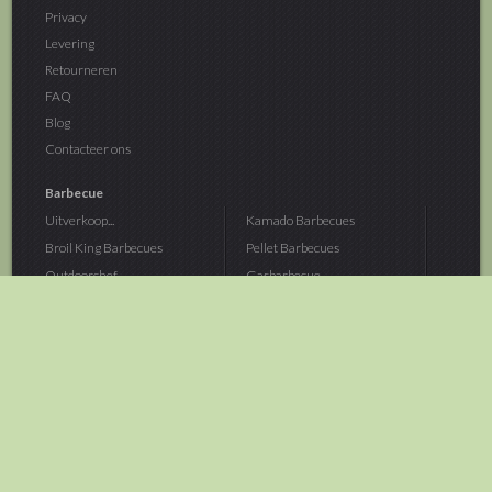
Privacy
Levering
Retourneren
FAQ
Blog
Contacteer ons
Barbecue
Uitverkoop...
Kamado Barbecues
Broil King Barbecues
Pellet Barbecues
Outdoorchef...
Gasbarbecue
Monolith Kamado...
Houtskoolbarbecue
The Bastard...
Hout Barbecue
Kamado Joe Barbecue
Vuurschalen &...
Traeger Pellet...
Buitenovens
> Meer categoriën
Tuin
Dier
Brandstoffen
Winterartikelen