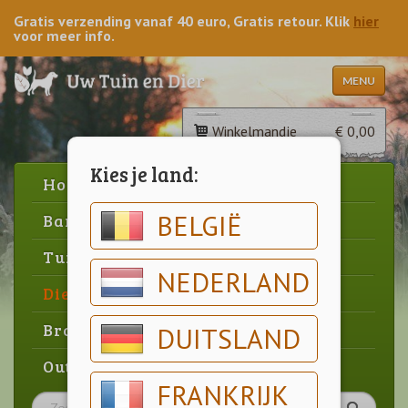
Gratis verzending vanaf 40 euro, Gratis retour. Klik
hier
voor meer info.
MENU
Winkelmandje
€ 0,00
Kies je land:
Home
BELGIË
Barbecue
Tuin
NEDERLAND
Dier
Brood & gebak
DUITSLAND
Outlet
FRANKRIJK