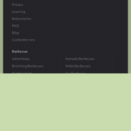
Privacy
Levering
Retourneren
FAQ
Blog
Contacteer ons
Barbecue
Uitverkoop...
Kamado Barbecues
Broil King Barbecues
Pellet Barbecues
Outdoorchef...
Gasbarbecue
Monolith Kamado...
Houtskoolbarbecue
The Bastard...
Hout Barbecue
Kamado Joe Barbecue
Vuurschalen &...
Traeger Pellet...
Buitenovens
> Meer categoriën
Tuin
Dier
Brandstoffen
Winterartikelen