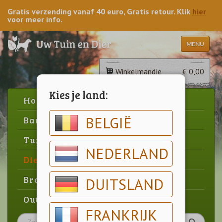
Gratis verzending vanaf 40 euro, Gratis retour. Klik
hier
voor meer info.
MENU
Winkelmandje
€ 0,00
Kies je land:
Home
BELGIË
Barbecue
Tuin
NEDERLAND
Dier
Brood & gebak
DUITSLAND
Outlet
FRANKRIJK