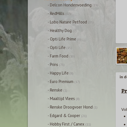
- Delcon Hondenvoeding
(19)
- RedMills
(67)
- Lobo Nature Petfood
(15)
- Healthy Dog
(7)
- Opti Life Prime
(6)
- Opti Life
(15)
- Farm Food
(10)
- Prins
(73)
- Happy Life
(8)
in d
- Euro Premium
(17)
Pr
- Renske
(1)
- Maaltijd Vlees
(8)
- Renske Droogvoer Hond
(1)
Vol
- Edgard & Cooper
(21)
- Hobby First / Canex
(11)