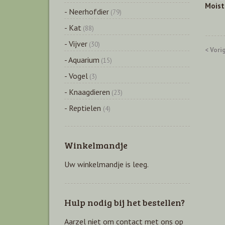
Moist
- Neerhofdier
(79)
- Kat
(88)
- Vijver
(30)
< Vori
- Aquarium
(15)
- Vogel
(3)
- Knaagdieren
(23)
- Reptielen
(4)
Winkelmandje
Uw winkelmandje is leeg.
Hulp nodig bij het bestellen?
Aarzel niet om contact met ons op