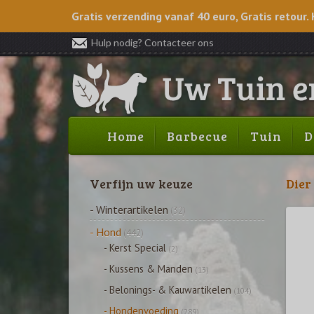
Gratis verzending vanaf 40 euro, Gratis retour. 
Hulp nodig? Contacteer ons
Home
Barbecue
Tuin
D
Verfijn uw keuze
Dier
- Winterartikelen
(32)
- Hond
(442)
- Kerst Special
(2)
- Kussens & Manden
(13)
- Belonings- & Kauwartikelen
(104)
- Hondenvoeding
(289)