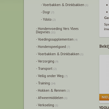
- Voerbakken & Drinkbakken
(1)
- Dogr
(7)
Ge
- Ydolo
(2)
Spe
- Hondenvoeding Vers Vlees
inw
Diepvries
(11)
- Voedingssupplementen
(4)
Beki
- Hondenspeelgoed
(7)
- Voerbakken & Drinkbakken
(1)
- Verzorging
(9)
- Transport
(2)
- Veilig onder Weg
(7)
- Training
(14)
- Hokken & Rennen
(2)
- Afweermiddelen
(1)
- Verkoeling
(1)
YDOLO