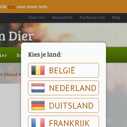
Klik
hier
voor meer info.
Over ons
Nieuwsbrief
Klantenservice
Blog
Kies je land:
ier
Brood & gebak
Outlet
BELGIË
>
Hond
>
Hondenvoeding
NEDERLAND
DUITSLAND
FRANKRIJK