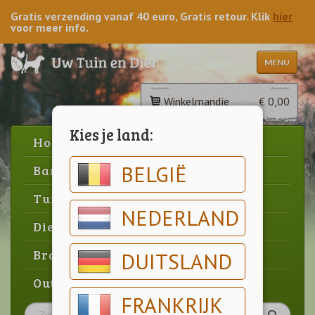
Gratis verzending vanaf 40 euro, Gratis retour. Klik
hier
voor meer info.
MENU
Winkelmandje
€ 0,00
Kies je land:
Home
BELGIË
Barbecue
Tuin
NEDERLAND
Dier
Brood & gebak
DUITSLAND
Outlet
FRANKRIJK