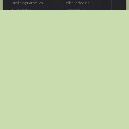
Broil King Barbecues
Pellet Barbecues
Outdoorchef...
Gasbarbecue
Monolith Kamado...
Houtskoolbarbecue
The Bastard...
Hout Barbecue
Kamado Joe Barbecue
Vuurschalen &...
Traeger Pellet...
Buitenovens
> Meer categoriën
Tuin
Dier
Brandstoffen
Winterartikelen
Laarzen & Klompen
Hond
Brievenbussen
Neerhofdier
Huis & Keuken
Kat
Tuingereedschap
Vijver
Tuinbenodigdheden
Aquarium
Moestuin
Vogel
> Meer categoriëen
> Meer categoriëen