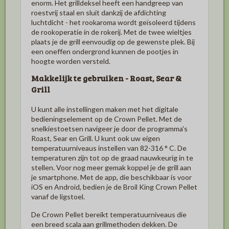
enorm.
Het grilldeksel heeft een handgreep van
roestvrij staal en sluit dankzij de afdichting
luchtdicht - het rookaroma wordt geïsoleerd tijdens
de rookoperatie in de rokerij.
Met de twee wieltjes
plaats je de grill eenvoudig op de gewenste plek.
Bij
een oneffen ondergrond kunnen de pootjes in
hoogte worden versteld.
Makkelijk te gebruiken - Roast, Sear &
Grill
U kunt alle instellingen maken met het digitale
bedieningselement op de Crown Pellet.
Met de
snelkiestoetsen navigeer je door de programma's
Roast, Sear en Grill.
U kunt ook uw eigen
temperatuurniveaus instellen van 82-316 ° C.
De
temperaturen zijn tot op de graad nauwkeurig in te
stellen.
Voor nog meer gemak koppel je de grill aan
je smartphone.
Met de app, die beschikbaar is voor
iOS en Android, bedien je de Broil King Crown Pellet
vanaf de ligstoel.
De Crown Pellet bereikt temperatuurniveaus die
een breed scala aan grillmethoden dekken.
De