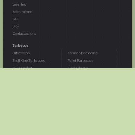
Levering
Retourneren
FAQ
Blog
Contacteer ons
Barbecue
Uitverkoop...
Kamado Barbecues
Broil King Barbecues
Pellet Barbecues
Outdoorchef...
Gasbarbecue
Monolith Kamado...
Houtskoolbarbecue
The Bastard...
Hout Barbecue
Kamado Joe Barbecue
Vuurschalen &...
Traeger Pellet...
Buitenovens
> Meer categoriën
Tuin
Dier
Brandstoffen
Winterartikelen
Laarzen & Klompen
Hond