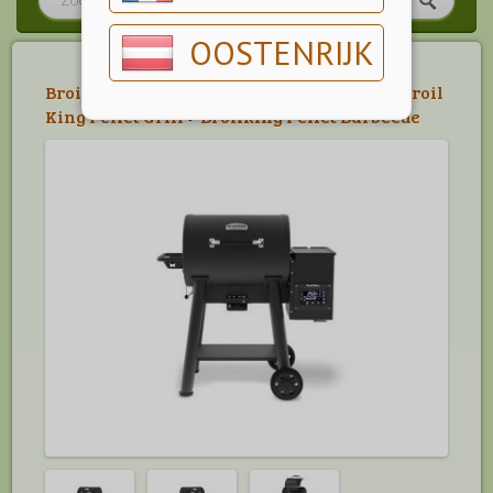
OOSTENRIJK
Broil King Barbecues
>
Pellet Barbecues
>
Broil
King Pellet Grill
>
Broilking Pellet Barbecue