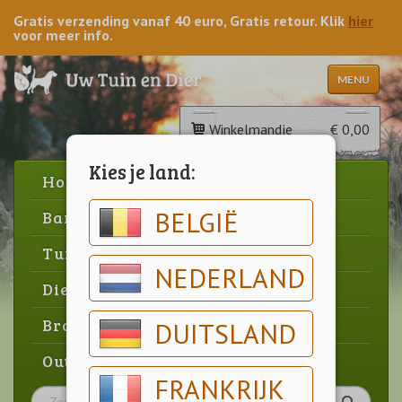
Gratis verzending vanaf 40 euro, Gratis retour. Klik
hier
voor meer info.
MENU
Winkelmandje
€ 0,00
Kies je land:
Home
BELGIË
Barbecue
Tuin
NEDERLAND
Dier
Brood & gebak
DUITSLAND
Outlet
FRANKRIJK