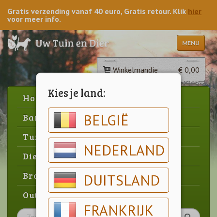
Gratis verzending vanaf 40 euro, Gratis retour. Klik
hier
voor meer info.
MENU
Winkelmandje
€ 0,00
Kies je land:
Home
BELGIË
Barbecue
Tuin
NEDERLAND
Dier
Brood & gebak
DUITSLAND
Outlet
FRANKRIJK