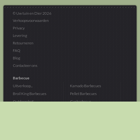
© Uw tuin en Dier 2026
Verkoopsvoorwaarden
Privacy
Levering
Retourneren
FAQ
Blog
Contacteer ons
Barbecue
Uitverkoop...
Kamado Barbecues
Broil King Barbecues
Pellet Barbecues
Outdoorchef...
Gasbarbecue
Monolith Kamado...
Houtskoolbarbecue
The Bastard...
Hout Barbecue
Kamado Joe Barbecue
Vuurschalen &...
Traeger Pellet...
Buitenovens