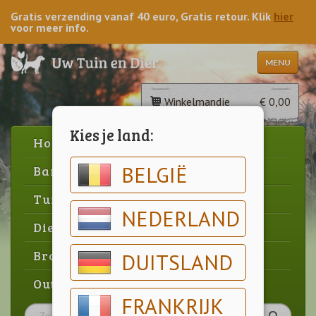
Gratis verzending vanaf 40 euro, Gratis retour. Klik
hier
voor meer info.
MENU
Winkelmandje
€ 0,00
Kies je land:
Home
BELGIË
Barbecue
Tuin
NEDERLAND
Dier
Brood & gebak
DUITSLAND
Outlet
FRANKRIJK