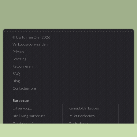
© Uw tuin en Dier 2026
Verkoopsvoorwaarden
Privacy
Levering
Retourneren
FAQ
Blog
Contacteer ons
Barbecue
Uitverkoop...
Kamado Barbecues
Broil King Barbecues
Pellet Barbecues
Outdoorchef...
Gasbarbecue
Monolith Kamado...
Houtskoolbarbecue