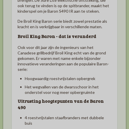
brengen. De Sure Lite elektrische ontsteking, die
ook terug te vinden is op de spitbrander, maakt het
kinderspel om je Baron S490 IR aan te steken.
De Broil King Baron serie biedt zowel prestatie als
kracht en is verkrijgbaar in verschillende maten.
Broil King Baron - dat is veranderd
Ook voor dit jaar zijn de ingenieurs van het
Canadese grillbedrijf Broil King echt van de grond
gekomen. Er waren met name enkele bijzonder
innovatieve veranderingen aan de populaire Baron-
serie:
Hoogwaardig roestvrijstalen opbergrek
Het wegvallen van de dwarsschoor in het
onderstel voor nog meer opbergruimte
Uitrusting hoogtepunten van de Baron
490
4 roestvrijstalen staafbranders met dubbele
buis