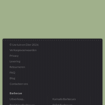
© Uw tuin en Dier 2026
Verkoopsvoorwaarden
Privacy
Levering
Retourneren
FAQ
Blog
Contacteer ons
Barbecue
Uitverkoop...
Kamado Barbecues
Broil King Barbecues
Pellet Barbecues