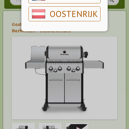
OOSTENRIJK
Gasbarbecue
>
Broil King
>
Broil King
Barbecues
>
Gasbarbecues