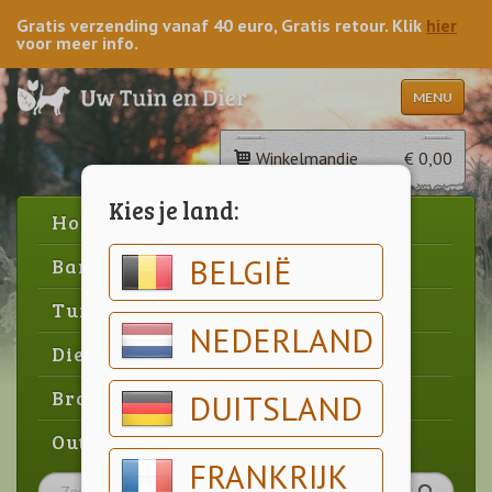
Gratis verzending vanaf 40 euro, Gratis retour. Klik
hier
voor meer info.
MENU
Winkelmandje
€ 0,00
Kies je land:
Home
BELGIË
Barbecue
Tuin
NEDERLAND
Dier
Brood & gebak
DUITSLAND
Outlet
FRANKRIJK