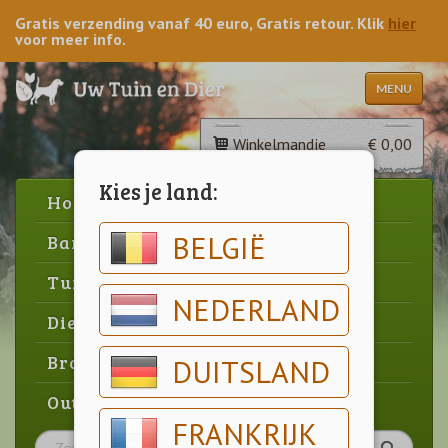
Gratis verzending vanaf 40 euro, Gratis retour. Klik
hier
voor meer info.
MENU
Winkelmandje
€ 0,00
Kies je land:
Home
BELGIË
Barbecue
Tuin
NEDERLAND
Dier
Brood & gebak
DUITSLAND
Outlet
FRANKRIJK