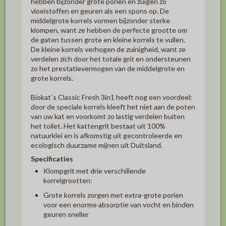
hebben bijzonder grote poriën en zuigen zo
vloeistoffen en geuren als een spons op. De
middelgrote korrels vormen bijzonder sterke
klompen, want ze hebben de perfecte grootte om
de gaten tussen grote en kleine korrels te vullen.
De kleine korrels verhogen de zuinigheid, want ze
verdelen zich door het totale grit en ondersteunen
zo het prestatievermogen van de middelgrote en
grote korrels.
Biokat´s Classic Fresh 3in1 heeft nog een voordeel:
door de speciale korrels kleeft het niet aan de poten
van uw kat en voorkomt zo lastig verdelen buiten
het toilet. Het kattengrit bestaat uit 100%
natuurklei en is afkomstig uit gecontroleerde en
ecologisch duurzame mijnen uit Duitsland.
Specificaties
Klompgrit met drie verschillende
korrelgrootten:
Grote korrels zorgen met extra-grote porien
voor een enorme absorptie van vocht en binden
geuren sneller