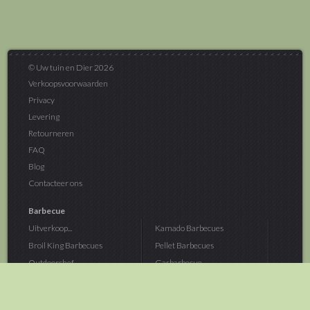
© Uw tuin en Dier 2026
Verkoopsvoorwaarden
Privacy
Levering
Retourneren
FAQ
Blog
Contacteer ons
Barbecue
Uitverkoop...
Kamado Barbecues
Broil King Barbecues
Pellet Barbecues
Outdoorchef...
Gasbarbecue
Monolith Kamado...
Houtskoolbarbecue
The Bastard...
Hout Barbecue