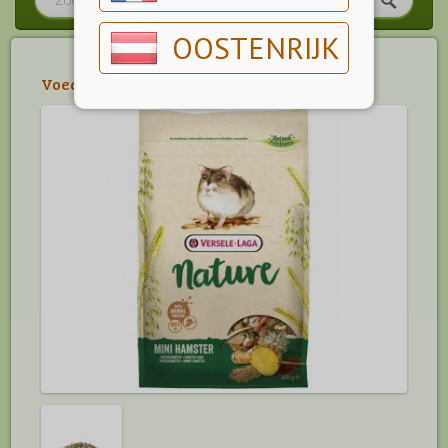
OOSTENRIJK
Voeding
>
Hamsters