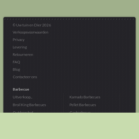
© Uw tuin en Dier 2026
Verkoopsvoorwaarden
Privacy
Levering
Retourneren
FAQ
Blog
Contacteer ons
Barbecue
Uitverkoop...
Kamado Barbecues
Broil King Barbecues
Pellet Barbecues
Outdoorchef...
Gasbarbecue
Monolith Kamado...
Houtskoolbarbecue
The Bastard...
Hout Barbecue
Kamado Joe Barbecue
Vuurschalen &...