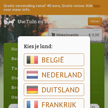
Gratis verzending vanaf 40 euro, Gratis retour. Klik
hier
voor meer info.
MENU
Winkelmandje
€ 0,00
Kies je land:
Home
BELGIË
Barbecue
Tuin
NEDERLAND
Dier
Brood & gebak
DUITSLAND
Outlet
FRANKRIJK