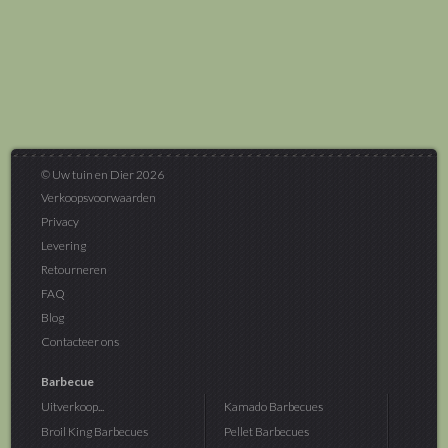
© Uw tuin en Dier 2026
Verkoopsvoorwaarden
Privacy
Levering
Retourneren
FAQ
Blog
Contacteer ons
Barbecue
Uitverkoop...
Kamado Barbecues
Broil King Barbecues
Pellet Barbecues