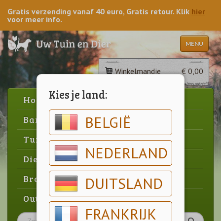
Gratis verzending vanaf 40 euro, Gratis retour. Klik
hier
voor meer info.
MENU
Winkelmandje
€ 0,00
Kies je land:
Home
BELGIË
Barbecue
Tuin
NEDERLAND
Dier
Brood & gebak
DUITSLAND
Outlet
FRANKRIJK