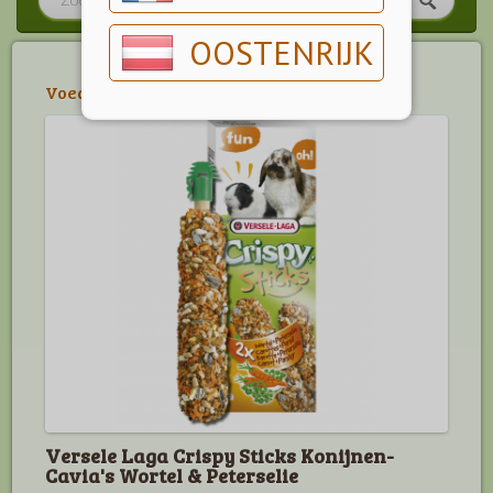
OOSTENRIJK
Voeding
>
Knaagdieren
>
Konijn
>
Cavia
Versele Laga Crispy Sticks Konijnen-
Cavia's Wortel & Peterselie