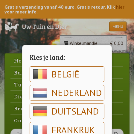
Gratis verzending vanaf 40 euro, Gratis retour. Klik
hier
voor meer info.
MENU
Winkelmandje
€ 0,00
Kies je land:
Home
BELGIË
Barbecue
Tuin
NEDERLAND
Dier
Brood & gebak
DUITSLAND
Outlet
FRANKRIJK