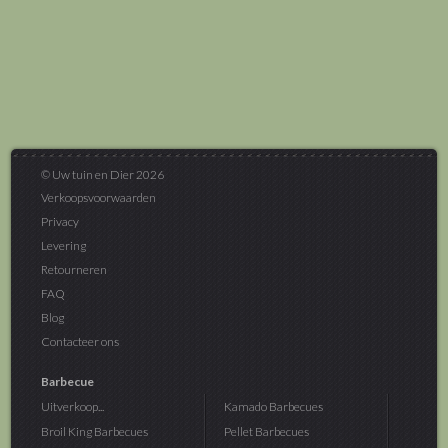
© Uw tuin en Dier 2026
Verkoopsvoorwaarden
Privacy
Levering
Retourneren
FAQ
Blog
Contacteer ons
Barbecue
Uitverkoop...
Kamado Barbecues
Broil King Barbecues
Pellet Barbecues