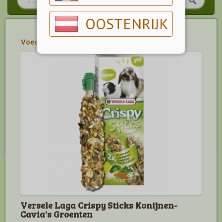
OOSTENRIJK
Voeding
>
Knaagdieren
>
Konijn
>
Cavia
Versele Laga Crispy Sticks Konijnen-
Cavia's Groenten