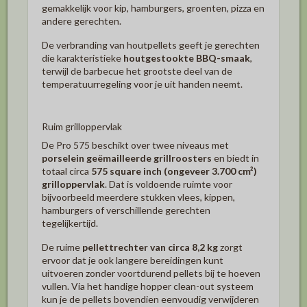
gemakkelijk voor kip, hamburgers, groenten, pizza en
andere gerechten.
De verbranding van houtpellets geeft je gerechten
die karakteristieke
houtgestookte BBQ-smaak
,
terwijl de barbecue het grootste deel van de
temperatuurregeling voor je uit handen neemt.
Ruim grilloppervlak
De Pro 575 beschikt over twee niveaus met
porselein geëmailleerde grillroosters
en biedt in
totaal circa
575 square inch (ongeveer 3.700 cm²)
grilloppervlak
. Dat is voldoende ruimte voor
bijvoorbeeld meerdere stukken vlees, kippen,
hamburgers of verschillende gerechten
tegelijkertijd.
De ruime
pellettrechter van circa 8,2 kg
zorgt
ervoor dat je ook langere bereidingen kunt
uitvoeren zonder voortdurend pellets bij te hoeven
vullen. Via het handige hopper clean-out systeem
kun je de pellets bovendien eenvoudig verwijderen