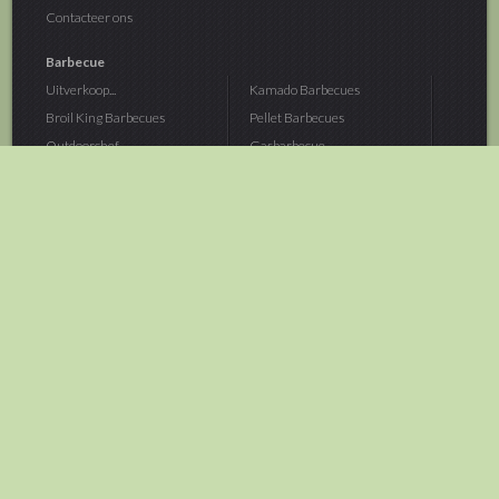
Contacteer ons
Barbecue
Uitverkoop...
Kamado Barbecues
Broil King Barbecues
Pellet Barbecues
Outdoorchef...
Gasbarbecue
Monolith Kamado...
Houtskoolbarbecue
The Bastard...
Hout Barbecue
Kamado Joe Barbecue
Vuurschalen &...
Traeger Pellet...
Buitenovens
> Meer categoriën
Tuin
Dier
Brandstoffen
Winterartikelen
Laarzen & Klompen
Hond
Brievenbussen
Neerhofdier
Huis & Keuken
Kat
Tuingereedschap
Vijver