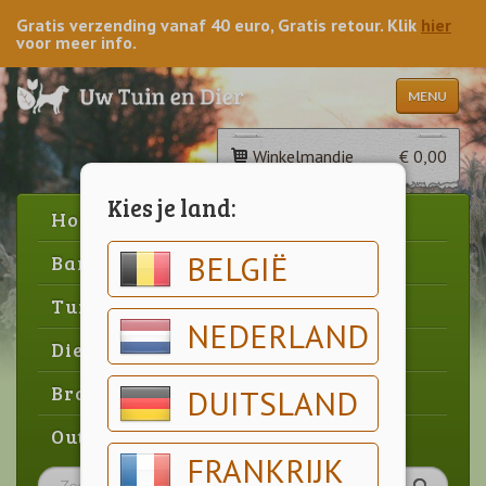
Gratis verzending vanaf 40 euro, Gratis retour. Klik
hier
voor meer info.
MENU
Winkelmandje
€ 0,00
Kies je land:
Home
BELGIË
Barbecue
Tuin
NEDERLAND
Dier
Brood & gebak
DUITSLAND
Outlet
FRANKRIJK