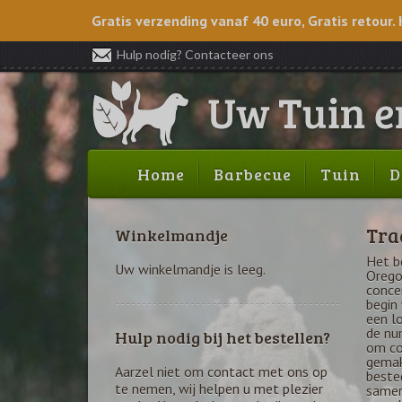
Gratis verzending vanaf 40 euro, Gratis retour. 
Hulp nodig? Contacteer ons
Home
Barbecue
Tuin
D
Tra
Winkelmandje
Het b
Uw winkelmandje is leeg.
Orego
concen
begin
een lo
de nu
Hulp nodig bij het bestellen?
om co
gemakk
Aarzel niet om contact met ons op
bested
te nemen, wij helpen u met plezier
samen