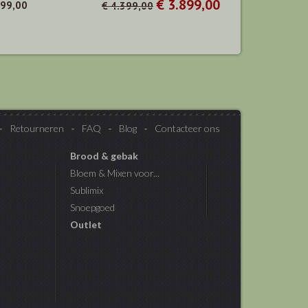
€ 3.899,00
799,00
€ 4.399,00
Retourneren
FAQ
Blog
Contacteer ons
Brood & gebak
Bloem & Mixen voor...
Sublimix
Snoepgoed
Outlet