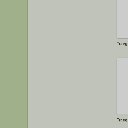
Traeg
ieding
Traeg