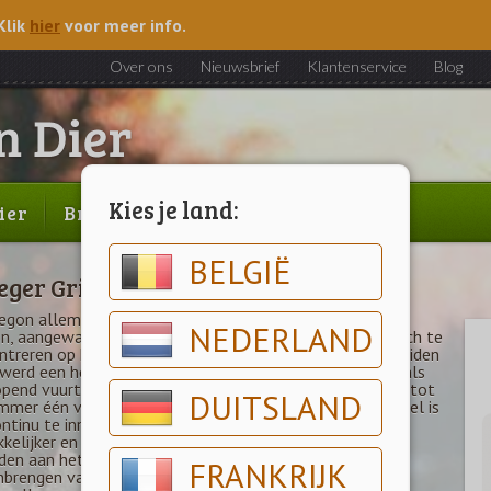
Klik
hier
voor meer info.
Over ons
Nieuwsbrief
Klantenservice
Blog
Kies je land:
ier
Brood & gebak
Outlet
BELGIË
eger Grills
egon allemaal meer dan 30 jaar geleden in Mt. Angel,
NEDERLAND
n, aangewakkerd door het idee van een innovator om zich te
treren op het eten en niet op de grill. Vanaf dat bescheiden
 werd een houtgestookte revolutie gelanceerd, die zich als
pend vuurtje uitbreidde en uiteindelijk Traeger smeedde tot
DUITSLAND
mmer één verkopende houtpelletgrill ter wereld. Ons doel is
ntinu te innoveren, met de ambitie om buitenkoken
elijker en beter te proeven. We helpen je minder tijd te
en aan het verzorgen van de grill en meer tijd aan het
FRANKRIJK
brengen van familie en vrienden, waardoor een