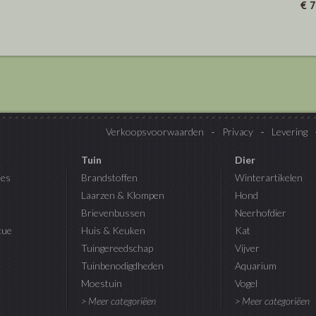
€ 
Verkoopsvoorwaarden
Privacy
Levering
Tuin
Dier
es
Brandstoffen
Winterartikelen
Laarzen & Klompen
Hond
Brievenbussen
Neerhofdier
cue
Huis & Keuken
Kat
Tuingereedschap
Vijver
Tuinbenodigdheden
Aquarium
Moestuin
Vogel
> Meer categoriëen
> Meer categoriëen