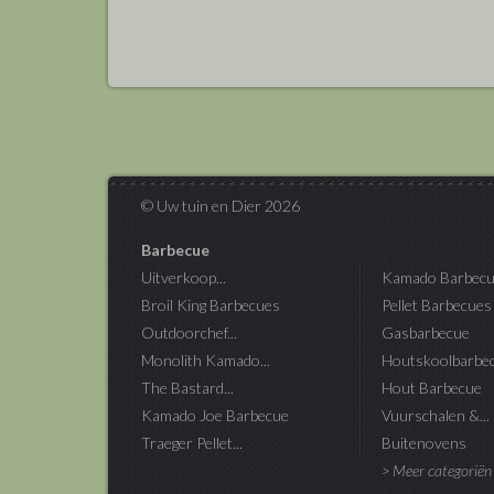
© Uw tuin en Dier 2026
Barbecue
Uitverkoop...
Kamado Barbecu
Broil King Barbecues
Pellet Barbecues
Outdoorchef...
Gasbarbecue
Monolith Kamado...
Houtskoolbarbe
The Bastard...
Hout Barbecue
Kamado Joe Barbecue
Vuurschalen &...
Traeger Pellet...
Buitenovens
> Meer categoriën