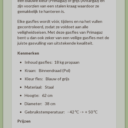
een blauwe kleur (Primagaz) of grijs (Antargaz) en
zijn voorzien van een stalen kraag waardoor ze
gemakkelijk te hanteren is.
Elke gasfles wordt vóór, tijdens en na het vullen
gecontroleerd, zodat ze voldoet aan alle
veiligheidseisen. Met deze gasfles van Primagaz
bent u dan ook zeker van een veilige gasfles met de
juiste gasvulling van uitstekende kwaliteit.
Kenmerken
Inhoud gasfles: 18 kg propaan
Kraan: Binnendraad (Pol)
Kleur fles: Blauw of grijs
Materiaal: Staal
Hoogte: 62 cm
Diameter: 38 cm
Gebruikstemperatuur: - 42 ºC -> + 50 ºC
Prijzen