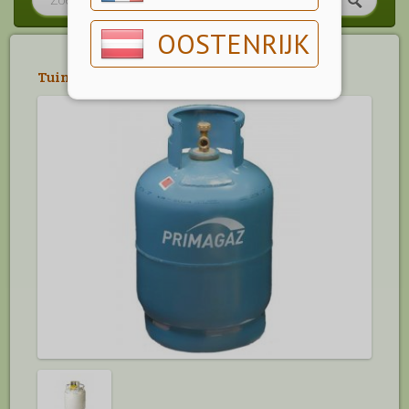
OOSTENRIJK
Tuin
>
Gas in Flessen