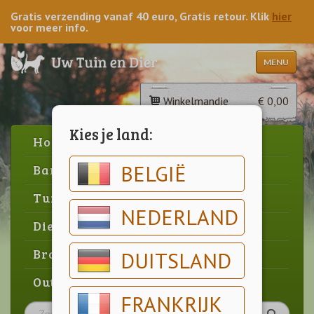
Gratis verzending vanaf 40 euro, Gratis retour. Klik
hier
voor meer info.
MENU
Winkelmandje
€ 0,00
Kies je land:
Home
BELGIË
Barbecue
Tuin
NEDERLAND
Dier
Brood & gebak
DUITSLAND
Outlet
FRANKRIJK