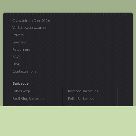
© Uw tuin en Dier 2026
Verkoopsvoorwaarden
Privacy
Levering
Retourneren
FAQ
Blog
Contacteer ons
Barbecue
Uitverkoop...
Kamado Barbecues
Broil King Barbecues
Pellet Barbecues
Outdoorchef...
Gasbarbecue
Monolith Kamado...
Houtskoolbarbecue
The Bastard...
Hout Barbecue
Kamado Joe Barbecue
Vuurschalen &...