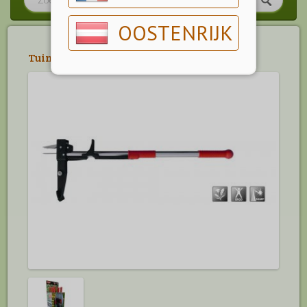
OOSTENRIJK
Tuingereedschap
>
Onkruid in Gazons