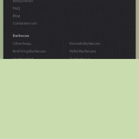
Retourneren
FAQ
Blog
Contacteer ons
Barbecue
Uitverkoop...
Kamado Barbecues
Broil King Barbecues
Pellet Barbecues
Outdoorchef...
Gasbarbecue
Monolith Kamado...
Houtskoolbarbecue
The Bastard...
Hout Barbecue
Kamado Joe Barbecue
Vuurschalen &...
Traeger Pellet...
Buitenovens
> Meer categoriën
Tuin
Dier
Brandstoffen
Winterartikelen
Laarzen & Klompen
Hond
Brievenbussen
Neerhofdier