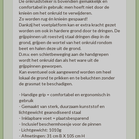
De onkruidsteker is bovendien gemakkelijk en
comfortabel in gebruik: men hoeft niet door de
knieën om het onkruid te verwijderen.
Zo worden rug én knieën gespaard!
Dankzij het voetplatform kan er extra kracht gezet
worden om ook in hardere grond door te dringen. De
grijppinnen uit roestvrij staal dringen diep in de
grond, grijpen de wortel van het onkruid rondom
beet en halen deze uit de grond.
D.m.v. een schietbeweging aan de handgrepen
wordt het onkruid dan als het ware uit de
grijppinnen geworpen.
Kan eventueel ook aangewend worden om heel
lokaal de grond te prikken en te beluchten zonder
de grasmat te beschadigen.
- Handige grip = comfortabel en ergonomisch in
gebruik
- Gemaakt van sterk, duurzaam kunststof en
lichtgewicht geanodiseerd staal
- Inklapbare voet = plaatsbesparend
- Inclusief beschermhoesje voor de pinnen
- Lichtgewicht: 1010g
- Afmetingen: 31 cm B X 105 cm H