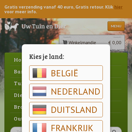
Gratis verzending vanaf 40 euro, Gratis retour. Klik
hier
voor meer info.
MENU
Winkelmandje
€ 0,00
Kies je land:
Home
BELGIË
Barbecue
Tuin
NEDERLAND
Dier
Brood & gebak
DUITSLAND
Outlet
FRANKRIJK