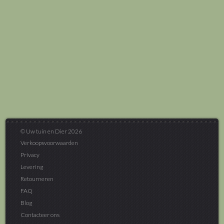
© Uw tuin en Dier 2026
Verkoopsvoorwaarden
Privacy
Levering
Retourneren
FAQ
Blog
Contacteer ons