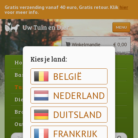
Gratis verzending vanaf 40 euro, Gratis retour. Klik
hier
voor meer info.
MENU
Winkelmandje
€ 0,00
Kies je land:
Home
BELGIË
Barbecue
Tuin
NEDERLAND
Dier
Brood & gebak
DUITSLAND
Outlet
FRANKRIJK