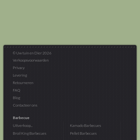
© Uw tuin en Dier 2026
Verkoopsvoorwaarden
Privacy
Levering
Retourneren
FAQ
Blog
Contacteer ons
Barbecue
Uitverkoop...
Kamado Barbecues
Broil King Barbecues
Pellet Barbecues