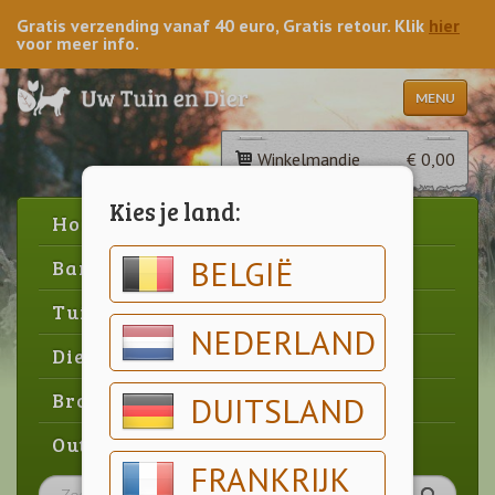
Gratis verzending vanaf 40 euro, Gratis retour. Klik
hier
voor meer info.
MENU
Winkelmandje
€ 0,00
Kies je land:
Home
BELGIË
Barbecue
Tuin
NEDERLAND
Dier
Brood & gebak
DUITSLAND
Outlet
FRANKRIJK