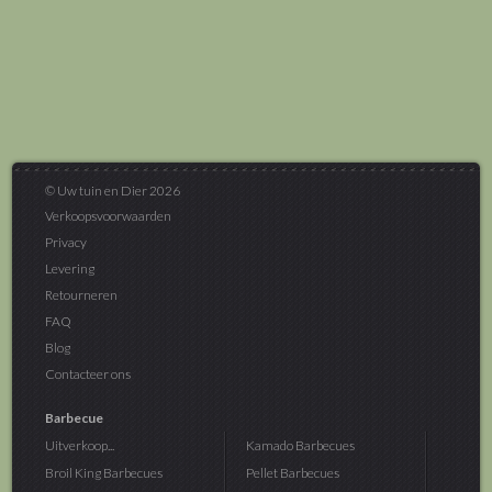
© Uw tuin en Dier 2026
Verkoopsvoorwaarden
Privacy
Levering
Retourneren
FAQ
Blog
Contacteer ons
Barbecue
Uitverkoop...
Kamado Barbecues
Broil King Barbecues
Pellet Barbecues