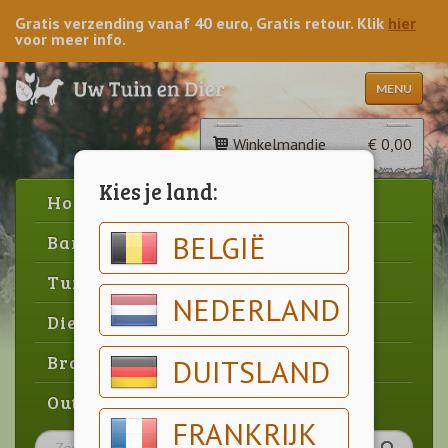
Gratis verzending vanaf 40 euro, Gratis retour. Klik
hier
voor meer info.
MENU
Winkelmandje
€ 0,00
Kies je land:
Home
BELGIË
Barbecue
Tuin
NEDERLAND
Dier
Brood & gebak
DUITSLAND
Outlet
FRANKRIJK