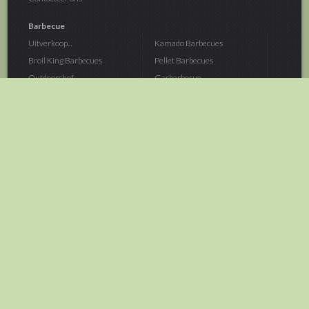
Barbecue
Uitverkoop...
Kamado Barbecues
Broil King Barbecues
Pellet Barbecues
Outdoorchef...
Gasbarbecue
Monolith Kamado...
Houtskoolbarbecue
The Bastard...
Hout Barbecue
Kamado Joe Barbecue
Vuurschalen &...
Traeger Pellet...
Buitenovens
> Meer categoriën
Tuin
Dier
Brandstoffen
Winterartikelen
Laarzen & Klompen
Hond
Brievenbussen
Neerhofdier
Huis & Keuken
Kat
Tuingereedschap
Vijver
Tuinbenodigdheden
Aquarium