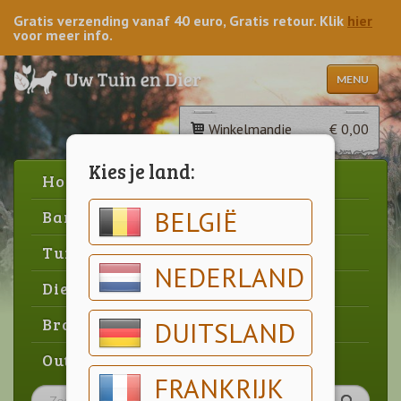
Gratis verzending vanaf 40 euro, Gratis retour. Klik
hier
voor meer info.
MENU
Winkelmandje
€ 0,00
Kies je land:
Home
BELGIË
Barbecue
Tuin
NEDERLAND
Dier
Brood & gebak
DUITSLAND
Outlet
FRANKRIJK