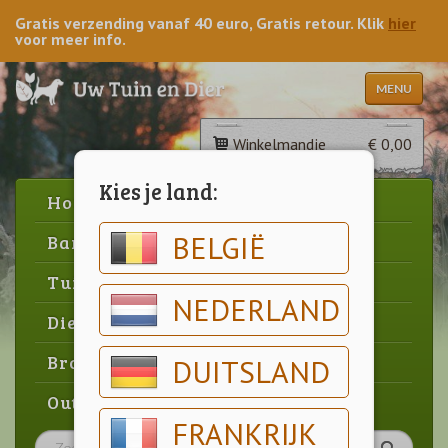
Gratis verzending vanaf 40 euro, Gratis retour. Klik
hier
voor meer info.
MENU
Winkelmandje
€ 0,00
Kies je land:
Home
BELGIË
Barbecue
Tuin
NEDERLAND
Dier
Brood & gebak
DUITSLAND
Outlet
FRANKRIJK