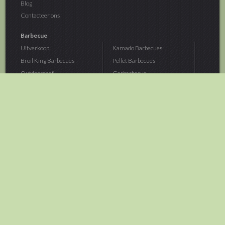
Blog
Contacteer ons
Barbecue
Uitverkoop...
Kamado Barbecues
Broil King Barbecues
Pellet Barbecues
Outdoorchef...
Gasbarbecue
Monolith Kamado...
Houtskoolbarbecue
The Bastard...
Hout Barbecue
Kamado Joe Barbecue
Vuurschalen &...
Traeger Pellet...
Buitenovens
> Meer categoriën
Tuin
Dier
Brandstoffen
Winterartikelen
Laarzen & Klompen
Hond
Brievenbussen
Neerhofdier
Huis & Keuken
Kat
Tuingereedschap
Vijver