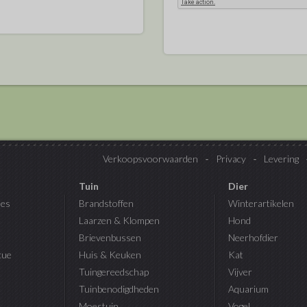
Verkoopsvoorwaarden
Privacy
Levering
Tuin
Dier
es
Brandstoffen
Winterartikelen
Laarzen & Klompen
Hond
Brievenbussen
Neerhofdier
cue
Huis & Keuken
Kat
Tuingereedschap
Vijver
Tuinbenodigdheden
Aquarium
Moestuin
Vogel