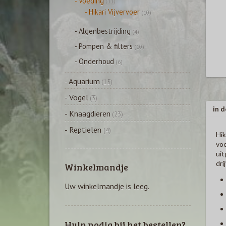
- Voeding
(11)
- Hikari Vijvervoer
(10)
- Algenbestrijding
(4)
- Pompen & filters
(10)
- Onderhoud
(6)
- Aquarium
(15)
- Vogel
(3)
in d
- Knaagdieren
(23)
- Reptielen
(4)
Hik
voe
uit
dri
Winkelmandje
Uw winkelmandje is leeg.
Hulp nodig bij het bestellen?