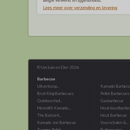
Lees meer over verzending en levering
© Uw tuin en Dier 2026
Barbecue
Uitverkoop...
Kamado Barbecu
Broil King Barbecues
Pellet Barbecues
Outdoorchef...
Gasbarbecue
Monolith Kamado...
Houtskoolbarbe
The Bastard...
Hout Barbecue
Kamado Joe Barbecue
Vuurschalen &...
Traeger Pellet...
Buitenovens