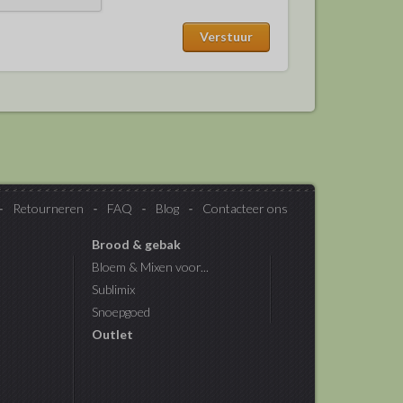
Retourneren
FAQ
Blog
Contacteer ons
Brood & gebak
Bloem & Mixen voor...
Sublimix
Snoepgoed
Outlet