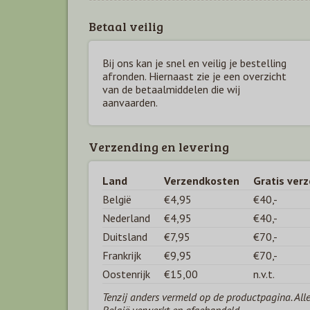
Betaal veilig
Bij ons kan je snel en veilig je bestelling
afronden. Hiernaast zie je een overzicht
van de betaal
middelen die wij
aanvaarden.
Verzending en levering
Land
Verzendkosten
Gratis ver
België
€4,95
€40,-
Nederland
€4,95
€40,-
Duitsland
€7,95
€70,-
Frankrijk
€9,95
€70,-
Oostenrijk
€15,00
n.v.t.
Tenzij anders vermeld op de productpagina. All
België verwerkt en afgehandeld.