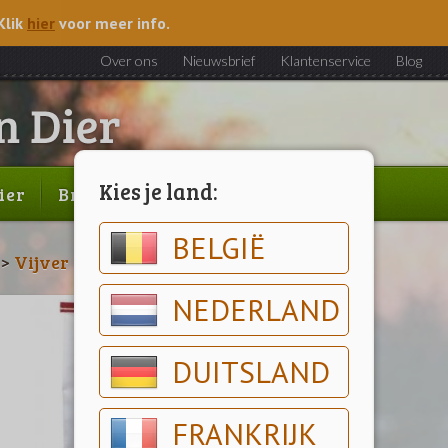
Klik
hier
voor meer info.
Over ons
Nieuwsbrief
Klantenservice
Blog
Kies je land:
ier
Brood & gebak
Outlet
BELGIË
>
Vijver
>
Voeding
>
Hikari Vijvervoer
NEDERLAND
DUITSLAND
FRANKRIJK