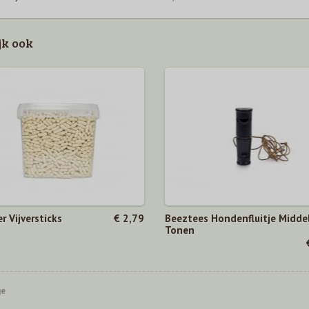
jk ook
r Vijversticks
€ 2,79
Beeztees Hondenfluitje Midde
Tonen
ge