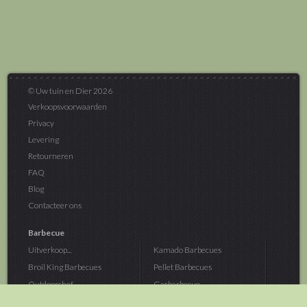
© Uw tuin en Dier 2026
Verkoopsvoorwaarden
Privacy
Levering
Retourneren
FAQ
Blog
Contacteer ons
Barbecue
Uitverkoop...
Kamado Barbecues
Broil King Barbecues
Pellet Barbecues
Outdoorchef...
Gasbarbecue
Monolith Kamado...
Houtskoolbarbecue