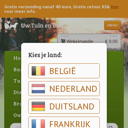
Gratis verzending vanaf 40 euro, Gratis retour. Klik
hier
voor meer info.
MENU
Winkelmandje
€ 0,00
Kies je land:
Home
BELGIË
Barbecue
Tuin
NEDERLAND
Dier
Brood & gebak
DUITSLAND
Outlet
FRANKRIJK