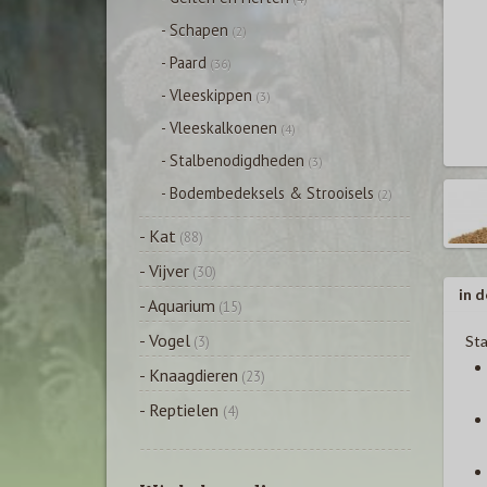
- Schapen
(2)
- Paard
(36)
- Vleeskippen
(3)
- Vleeskalkoenen
(4)
- Stalbenodigdheden
(3)
- Bodembedeksels & Strooisels
(2)
- Kat
(88)
- Vijver
(30)
in d
- Aquarium
(15)
- Vogel
Sta
(3)
- Knaagdieren
(23)
- Reptielen
(4)