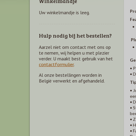
Winkelmandje
Pr
Uw winkelmandje is leeg.
Fe
Hulp nodig bij het bestellen?
Pl
Aarzel niet om contact met ons op
te nemen, wij helpen u met plezier
verder. U maakt best gebruik van het
Ge
contactformulier
.
• P
• D
Al onze bestellingen worden in
België verwerkt en afgehandeld.
Ti
• J
eer
• D
• S
be
• Z
• H
• F