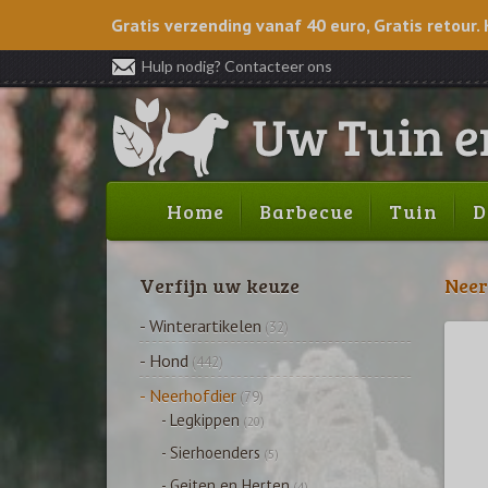
Gratis verzending vanaf 40 euro, Gratis retour. 
Hulp nodig? Contacteer ons
Home
Barbecue
Tuin
D
Verfijn uw keuze
Neer
- Winterartikelen
(32)
- Hond
(442)
- Neerhofdier
(79)
- Legkippen
(20)
- Sierhoenders
(5)
- Geiten en Herten
(4)