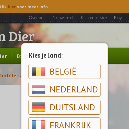
Klik
hier
voor meer info.
Over ons
Nieuwsbrief
Klantenservice
Blog
Kies je land:
ier
Brood & gebak
Outlet
BELGIË
hofdier
>
Sierhoenders
NEDERLAND
DUITSLAND
FRANKRIJK