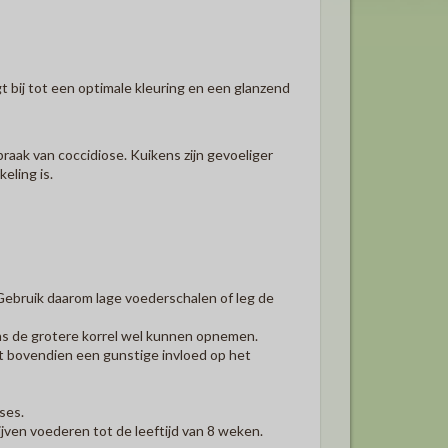
 bij tot een optimale kleuring en een glanzend
braak van coccidiose. Kuikens zijn gevoeliger
eling is.
ebruik daarom lage voederschalen of leg de
ens de grotere korrel wel kunnen opnemen.
eft bovendien een gunstige invloed op het
ases.
ven voederen tot de leeftijd van 8 weken.