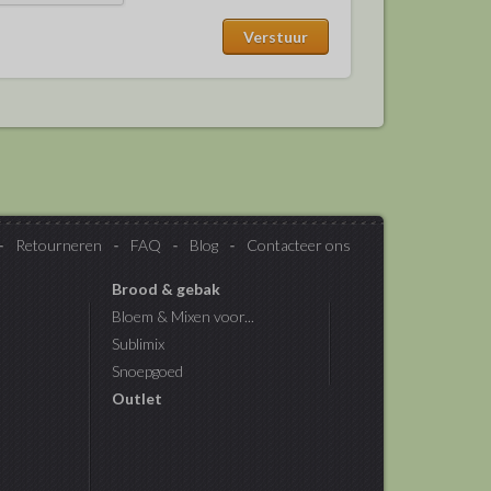
Retourneren
FAQ
Blog
Contacteer ons
Brood & gebak
Bloem & Mixen voor...
Sublimix
Snoepgoed
Outlet