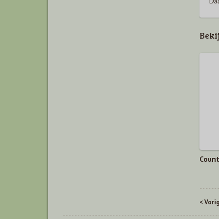
Daa
Beki
Count
< Vori