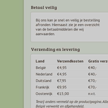
Betaal veilig
Bij ons kan je snel en veilig je bestelling
afronden. Hiernaast zie je een overzicht
van de betaal
middelen die wij
aanvaarden.
Verzending en levering
Land
Verzendkosten
Gratis ver
België
€4,95
€40,-
Nederland
€4,95
€40,-
Duitsland
€7,95
€70,-
Frankrijk
€9,95
€70,-
Oostenrijk
€15,00
n.v.t.
Tenzij anders vermeld op de productpagina. All
België verwerkt en afgehandeld.