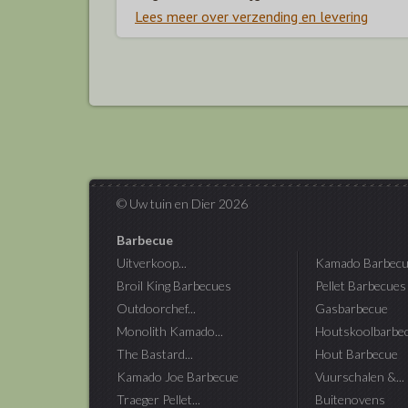
Lees meer over verzending en levering
© Uw tuin en Dier 2026
Barbecue
Uitverkoop...
Kamado Barbecu
Broil King Barbecues
Pellet Barbecues
Outdoorchef...
Gasbarbecue
Monolith Kamado...
Houtskoolbarbe
The Bastard...
Hout Barbecue
Kamado Joe Barbecue
Vuurschalen &...
Traeger Pellet...
Buitenovens