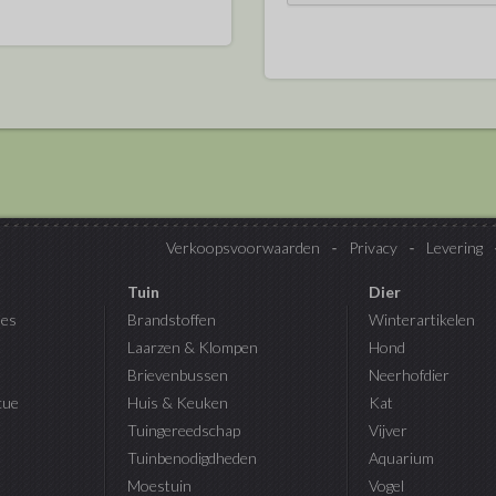
Verkoopsvoorwaarden
Privacy
Levering
Tuin
Dier
es
Brandstoffen
Winterartikelen
Laarzen & Klompen
Hond
Brievenbussen
Neerhofdier
cue
Huis & Keuken
Kat
Tuingereedschap
Vijver
Tuinbenodigdheden
Aquarium
Moestuin
Vogel