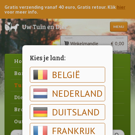
Gratis verzending vanaf 40 euro, Gratis retour. Klik
hier
voor meer info.
MENU
Winkelmandje
€ 0,00
Kies je land:
Home
BELGIË
Barbecue
Tuin
NEDERLAND
Dier
Brood & gebak
DUITSLAND
Outlet
FRANKRIJK