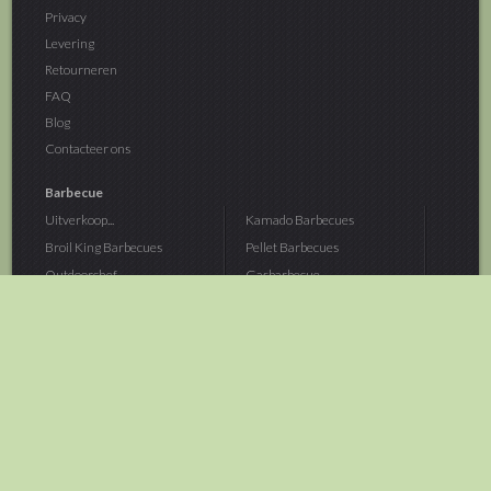
Privacy
Levering
Retourneren
FAQ
Blog
Contacteer ons
Barbecue
Uitverkoop...
Kamado Barbecues
Broil King Barbecues
Pellet Barbecues
Outdoorchef...
Gasbarbecue
Monolith Kamado...
Houtskoolbarbecue
The Bastard...
Hout Barbecue
Kamado Joe Barbecue
Vuurschalen &...
Traeger Pellet...
Buitenovens
> Meer categoriën
Tuin
Dier
Brandstoffen
Winterartikelen