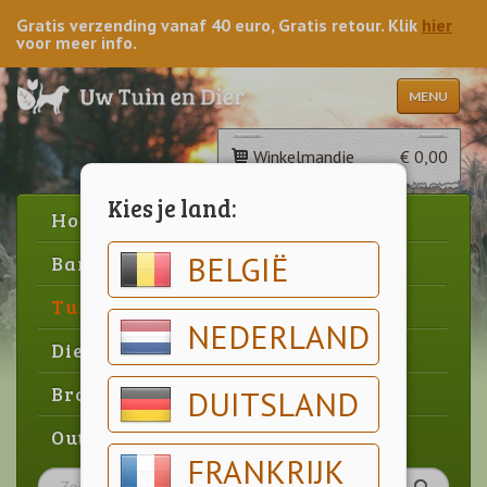
Gratis verzending vanaf 40 euro, Gratis retour. Klik
hier
voor meer info.
MENU
Winkelmandje
€ 0,00
Kies je land:
Home
BELGIË
Barbecue
Tuin
NEDERLAND
Dier
Brood & gebak
DUITSLAND
Outlet
FRANKRIJK