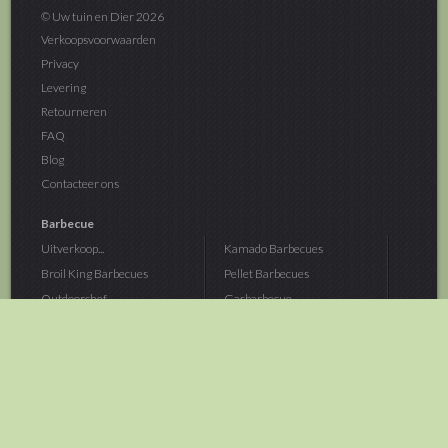
© Uw tuin en Dier 2026
Verkoopsvoorwaarden
Privacy
Levering
Retourneren
FAQ
Blog
Contacteer ons
Barbecue
Uitverkoop...
Kamado Barbecues
Broil King Barbecues
Pellet Barbecues
Outdoorchef...
Gasbarbecue
Monolith Kamado...
Houtskoolbarbecue
The Bastard...
Hout Barbecue
Kamado Joe Barbecue
Vuurschalen &...
Traeger Pellet...
Buitenovens
> Meer categoriën