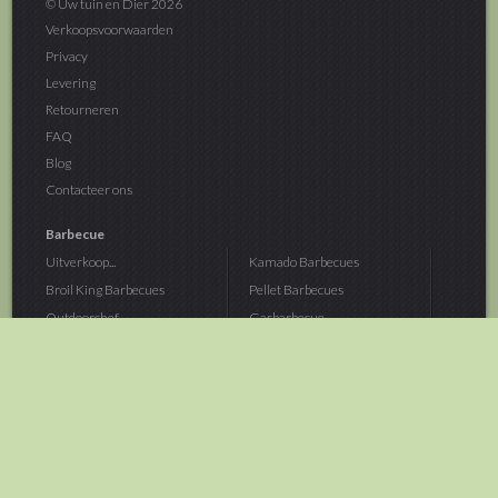
© Uw tuin en Dier 2026
Verkoopsvoorwaarden
Privacy
Levering
Retourneren
FAQ
Blog
Contacteer ons
Barbecue
Uitverkoop...
Kamado Barbecues
Broil King Barbecues
Pellet Barbecues
Outdoorchef...
Gasbarbecue
Monolith Kamado...
Houtskoolbarbecue
The Bastard...
Hout Barbecue
Kamado Joe Barbecue
Vuurschalen &...
Traeger Pellet...
Buitenovens
> Meer categoriën