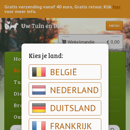
Gratis verzending vanaf 40 euro, Gratis retour. Klik
hier
voor meer info.
MENU
Winkelmandje
€ 0,00
Kies je land:
Home
BELGIË
Barbecue
Tuin
NEDERLAND
Dier
Brood & gebak
DUITSLAND
Outlet
FRANKRIJK