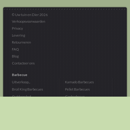
© Uw tuin en Dier 2026
Verkoopsvoorwaarden
Privacy
Levering
Retourneren
FAQ
Blog
Contacteer ons
Barbecue
Uitverkoop...
Kamado Barbecues
Broil King Barbecues
Pellet Barbecues
Outdoorchef...
Gasbarbecue
Monolith Kamado...
Houtskoolbarbecue
The Bastard...
Hout Barbecue
Kamado Joe Barbecue
Vuurschalen &...
Traeger Pellet...
Buitenovens