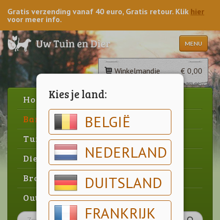
Gratis verzending vanaf 40 euro, Gratis retour. Klik
hier
voor meer info.
MENU
Winkelmandje
€ 0,00
Kies je land:
Home
BELGIË
Barbecue
Tuin
NEDERLAND
Dier
Brood & gebak
DUITSLAND
Outlet
FRANKRIJK