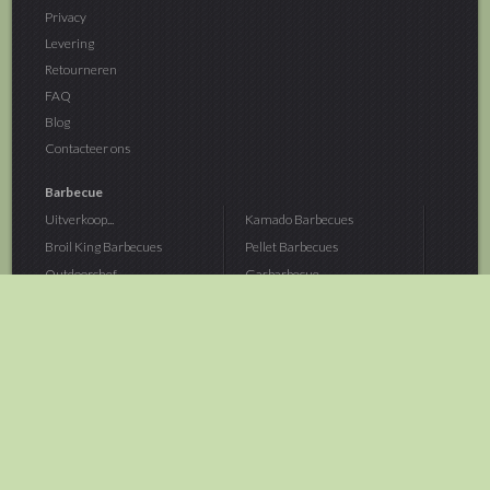
Privacy
Levering
Retourneren
FAQ
Blog
Contacteer ons
Barbecue
Uitverkoop...
Kamado Barbecues
Broil King Barbecues
Pellet Barbecues
Outdoorchef...
Gasbarbecue
Monolith Kamado...
Houtskoolbarbecue
The Bastard...
Hout Barbecue
Kamado Joe Barbecue
Vuurschalen &...
Traeger Pellet...
Buitenovens
> Meer categoriën
Tuin
Dier
Brandstoffen
Winterartikelen