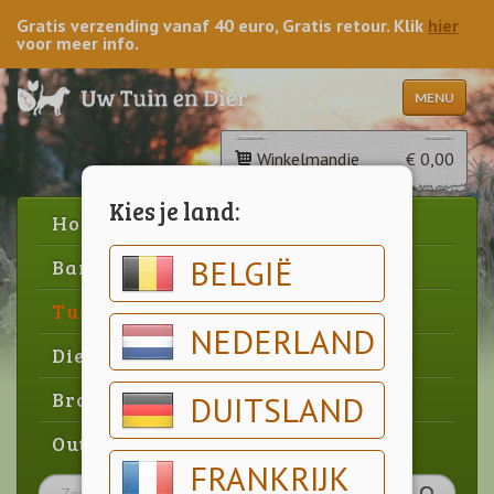
Gratis verzending vanaf 40 euro, Gratis retour. Klik
hier
voor meer info.
MENU
Winkelmandje
€ 0,00
Kies je land:
Home
BELGIË
Barbecue
Tuin
NEDERLAND
Dier
Brood & gebak
DUITSLAND
Outlet
FRANKRIJK