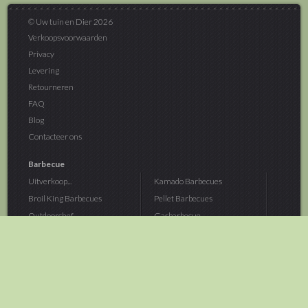
© Uw tuin en Dier 2026
Verkoopsvoorwaarden
Privacy
Levering
Retourneren
FAQ
Blog
Contacteer ons
Barbecue
Uitverkoop...
Kamado Barbecues
Broil King Barbecues
Pellet Barbecues
Outdoorchef...
Gasbarbecue
Monolith Kamado...
Houtskoolbarbecue
The Bastard...
Hout Barbecue
Kamado Joe Barbecue
Vuurschalen &...
Traeger Pellet...
Buitenovens
> Meer categoriën