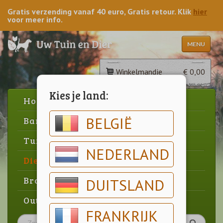
Gratis verzending vanaf 40 euro, Gratis retour. Klik
hier
voor meer info.
MENU
Winkelmandje
€ 0,00
Kies je land:
Home
BELGIË
Barbecue
Tuin
NEDERLAND
Dier
Brood & gebak
DUITSLAND
Outlet
FRANKRIJK