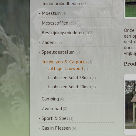
- Tuinbenodigdheden
(56)
- Moestuin
(4)
- Meststoffen
(35)
Onze 
- Bestrijdingsmiddelen
(108)
een o
geslo
- Zaden
(23)
door 
- Speeltoestellen
(7)
vrijbl
- Tuinhuizen & Carports
(4)
Prod
- Cottage Dinowood
(1)
- Tuinhuizen Solid 28mm
(2)
- Tuinhuizen Solid 40mm
(1)
- Camping
(6)
- Zwembad
(8)
- Sport & Spel
(3)
- Gas in Flessen
(6)