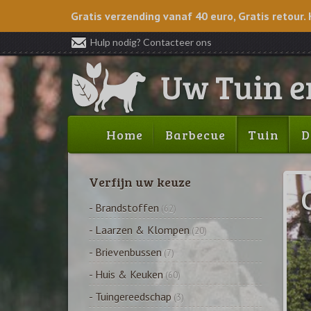
Gratis verzending vanaf 40 euro, Gratis retour. 
Hulp nodig? Contacteer ons
Home
Barbecue
Tuin
D
Verfijn uw keuze
- Brandstoffen
(62)
- Laarzen & Klompen
(20)
- Brievenbussen
(7)
- Huis & Keuken
(60)
- Tuingereedschap
(3)