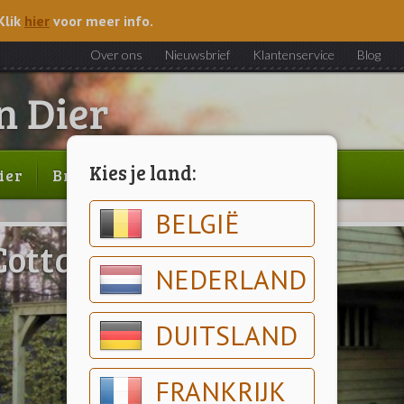
Klik
hier
voor meer info.
Over ons
Nieuwsbrief
Klantenservice
Blog
Kies je land:
ier
Brood & gebak
Outlet
BELGIË
Cottage Dinowood
NEDERLAND
DUITSLAND
FRANKRIJK