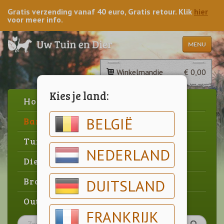
Gratis verzending vanaf 40 euro, Gratis retour. Klik
hier
voor meer info.
MENU
Winkelmandje
€ 0,00
Kies je land:
Home
BELGIË
Barbecue
Tuin
NEDERLAND
Dier
Brood & gebak
DUITSLAND
Outlet
FRANKRIJK