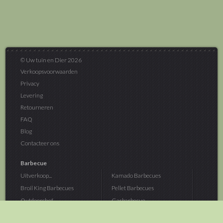
© Uw tuin en Dier 2026
Verkoopsvoorwaarden
Privacy
Levering
Retourneren
FAQ
Blog
Contacteer ons
Barbecue
Uitverkoop...
Kamado Barbecues
Broil King Barbecues
Pellet Barbecues
Outdoorchef...
Gasbarbecue
Monolith Kamado...
Houtskoolbarbecue